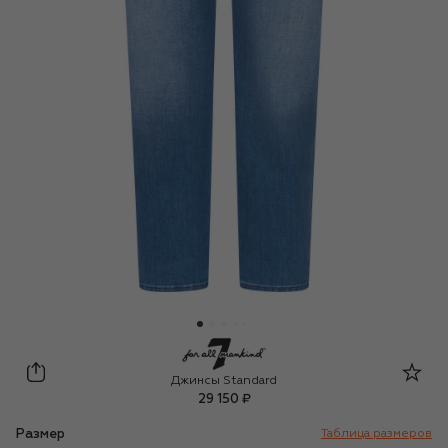
7 For All Mankind
Джинсы Standard
29 150 ₽
Размер
Таблица размеров