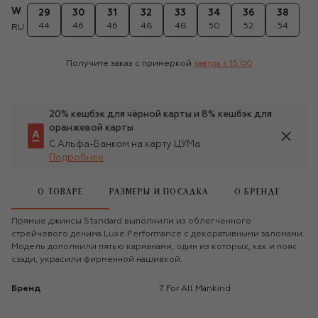
W
29
30
31
32
33
34
36
38
44
46
46
48
48
50
52
54
RU
Получите заказ с примеркой
завтра c 15:00
20% кешбэк для чёрной карты и 8% кешбэк для
оранжевой карты
С Альфа-Банком на карту ЦУМа
Подробнее
О ТОВАРЕ
РАЗМЕРЫ И ПОСАДКА
О БРЕНДЕ
Прямые джинсы Standard выполнили из облегченного
стрейчевого денима Luxe Performance с декоративными заломами.
Модель дополнили пятью карманами, один из которых, как и пояс
сзади, украсили фирменной нашивкой.
Бренд
7 For All Mankind