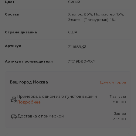
Цвет
Синий
Состав
Хлопок: 86%; Полиэстер: 13%;
Эластан (Полиуретан): 1%;
Страна дизайна
США
Артикул
7111685
Артикул производителя
7T519B80-XXM
Ваш город
Москва
Другой город
Примерка в одном из 6 пунктов выдачи
7 августа
Подробнее
c 10:00
Завтра
Доставка с примеркой
c 15:00