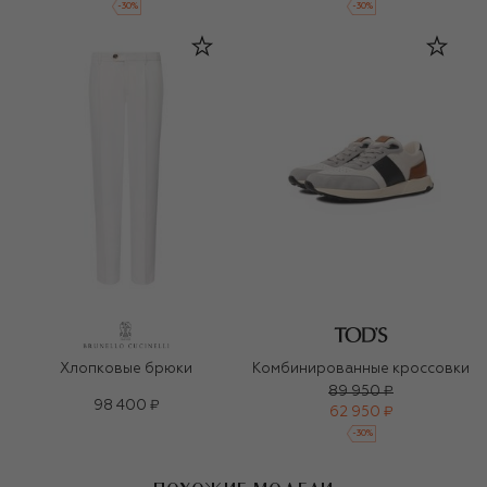
-
30
%
-
30
%
Хлопковые брюки
Комбинированные кроссовки
89 950 ₽
98 400 ₽
62 950 ₽
-
30
%