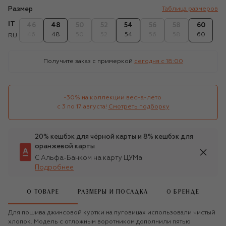
Размер
Таблица размеров
IT
46
48
50
52
54
56
58
60
46
48
50
52
54
56
58
60
RU
Получите заказ с примеркой
сегодня c 18:00
-30% на коллекции весна-лето 

с 3 по 17 августа!
Смотреть подборку
20% кешбэк для чёрной карты и 8% кешбэк для
оранжевой карты
С Альфа-Банком на карту ЦУМа
Подробнее
О ТОВАРЕ
РАЗМЕРЫ И ПОСАДКА
О БРЕНДЕ
Для пошива джинсовой куртки на пуговицах использовали чистый
хлопок. Модель с отложным воротником дополнили пятью