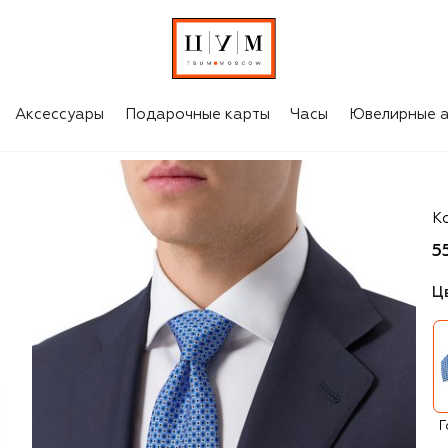
Аксессуары
Подарочные карты
Часы
Ювелирные а
St
Ко
5
Ц
Г