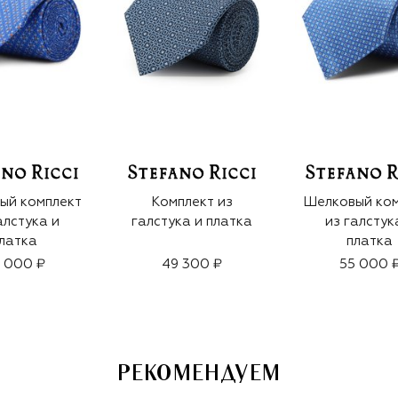
ый комплект
Комплект из
Шелковый ком
алстука и
галстука и платка
из галстук
латка
платка
 000 ₽
49 300 ₽
55 000 
РЕКОМЕНДУЕМ