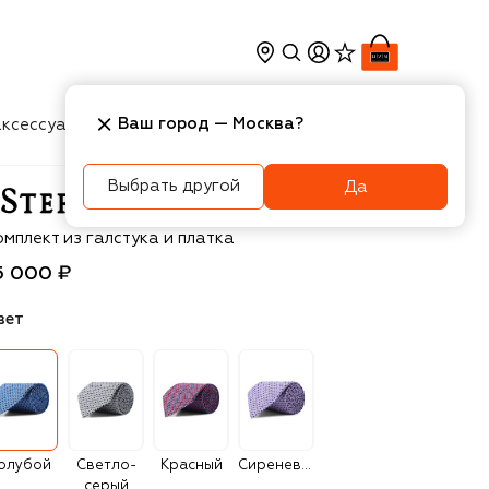
Ваш город —
Москва
?
ксессуары
Косметика
Интерьер
Новости
Выбрать другой
Да
efano Ricci
мплект из галстука и платка
5 000 ₽
вет
олубой
Светло-
Красный
Сиреневый
серый