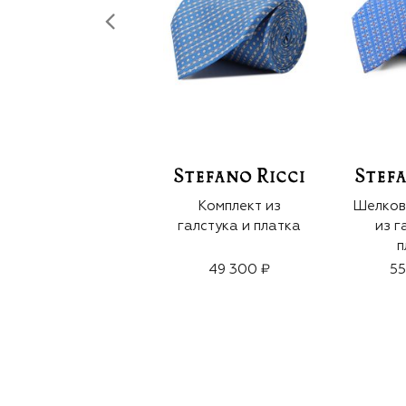
Комплект из
Шелков
галстука и платка
из г
п
49 300 ₽
55