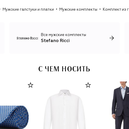
рисунками. Единственный принт, который украшает
Мужские галстуки и платки
Мужские комплекты
Комплект из г
неформальные футболки и лонгсливы, изображение
орла Royal Eagle, символизирующего честь, силу и
достоинство.
Все мужские комплекты
Stefano Ricci
С ЧЕМ НОСИТЬ