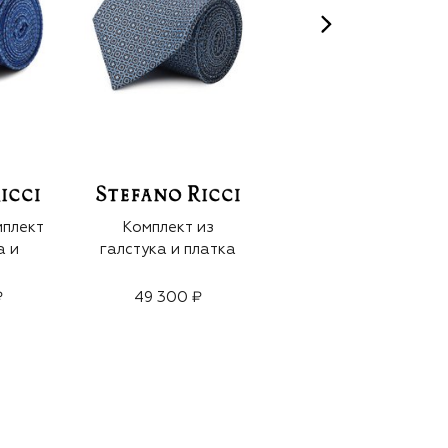
плект
Комплект из
Комплект из
а и
галстука и платка
галстука и платка
₽
49 300 ₽
43 950 ₽