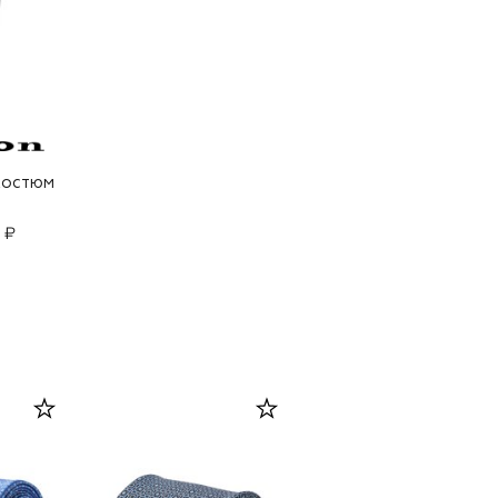
костюм
 ₽