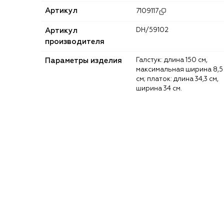
Артикул
7109117
Артикул
DH/59102
производителя
Параметры изделия
Галстук: длина 150 см,
максимальная ширина 8,5
см; платок: длина 34,3 cм,
ширина 34 см.