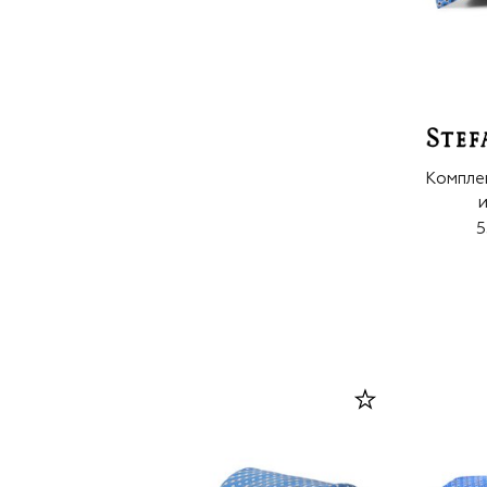
Комплек
и
5