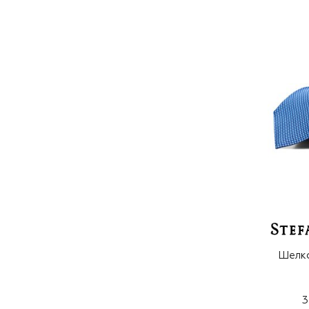
Шелко
3