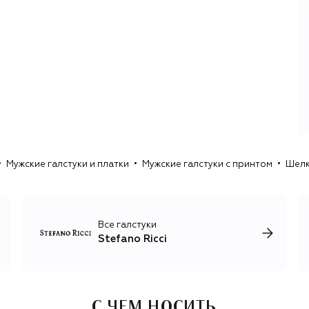
индивидуальный пошив костюмов и ателье готовой
одежды: кашемировых джемперов, первоклассного
трикотажа, джинсов и вневременной базы из
премиального хлопка. Опытные ремесленники и
прогрессивные технологи объединяют усилия, чтобы
создавать классическую итальянскую одежду с
помощью лучших современных инноваций.
Стиль Stefano Ricci — это безупречный крой, лучшие
итальянские ткани и контраст природных цветов одежды
с пестрыми орнаментами на аксессуарах: клеткой, пье-
де-пуль, ромбами и другими геометрическими
Мужские галстуки и платки
Мужские галстуки с принтом
Шелк
рисунками. Единственный принт, который украшает
неформальные футболки и лонгсливы, изображение
орла Royal Eagle, символизирующего честь, силу и
достоинство.
Все галстуки
Stefano Ricci
С ЧЕМ НОСИТЬ