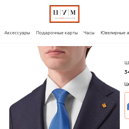
Аксессуары
Подарочные карты
Часы
Ювелирные а
St
Ш
3
Ц