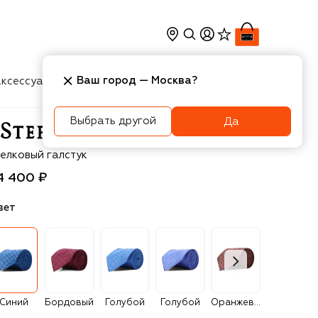
Ваш город —
Москва
?
ксессуары
Косметика
Интерьер
Новости
Выбрать другой
Да
efano Ricci
елковый галстук
4 400 ₽
вет
Синий
Бордовый
Голубой
Голубой
Оранжевый
Сиреневый