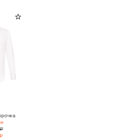
орочка
ER
 ₽
 ₽