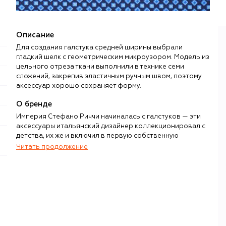
Описание
Для создания галстука средней ширины выбрали
гладкий шелк с геометрическим микроузором. Модель из
цельного отреза ткани выполнили в технике семи
сложений, закрепив эластичным ручным швом, поэтому
аксессуар хорошо сохраняет форму.
О бренде
Империя Стефано Риччи начиналась с галстуков — эти
аксессуары итальянский дизайнер коллекционировал с
детства, их же и включил в первую собственную
коллекцию, представленную в 1972 году на Pitti Uomo. С
Читать продолжение
тех пор флорентийская выставка не проходит без
галстуков, рубашек, костюмов и кашемира Stefano Ricci.
Все вещи, произведенные под этим брендом, на 100%
Made in Italy, причем под контролем семьи Риччи
находятся абсолютно все производственные процессы:
от сырья до упаковки.
На флорентийском производстве соседствуют