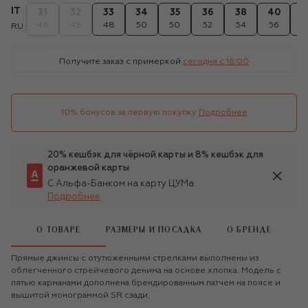
IT
31
32
33
34
35
36
38
40
4
46
48
48
50
50
52
54
56
5
RU
Получите заказ с примеркой
сегодня c 16:00
10% бонусов за первую покупку
Подробнее
20% кешбэк для чёрной карты и 8% кешбэк для
оранжевой карты
С Альфа-Банком на карту ЦУМа
Подробнее
О ТОВАРЕ
РАЗМЕРЫ И ПОСАДКА
О БРЕНДЕ
Прямые джинсы с отутюженными стрелками выполнены из
облегченного стрейчевого денима на основе хлопка. Модель с
пятью карманами дополнена брендированным патчем на поясе и
вышитой монограммой SR сзади.