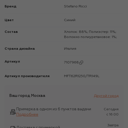
Бренд
Stefano Ricci
Цвет
Синий
Состав
Хлопок: 88%; Полиэстер: 11%;
Волокно полиуретановое: 1%;
Страна дизайна
Италия
Артикул
7107968
Артикул производителя
MFT62R1250/TR149L
Ваш город
Москва
Другой город
Примерка в одном из 6 пунктов выдачи
Сегодня
Подробнее
c 16:00
Завтра
Доставка с примеркой