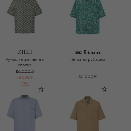
Рубашка изо льна и
Льняная рубашка
хлопка
116 000 ₽
121 000 ₽
79 950 ₽
-
30
%