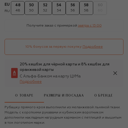
EU
48
50
52
54
56
58
60
48
50
52
54
56
58
60
RU
Получите заказ с примеркой
завтра c 13:00
10% бонусов за первую покупку
Подробнее
20% кешбэк для чёрной карты и 8% кешбэк для
оранжевой карты
С Альфа-Банком на карту ЦУМа
Подробнее
О ТОВАРЕ
РАЗМЕРЫ И ПОСАДКА
О БРЕНДЕ
Рубашку прямого кроя выполнили из меланжевой льняной ткани.
Модель с короткими рукавами и кубинским воротником
дополнили накладным нагрудным карманом с петлицей и вышитым
в тон логотипом марки.