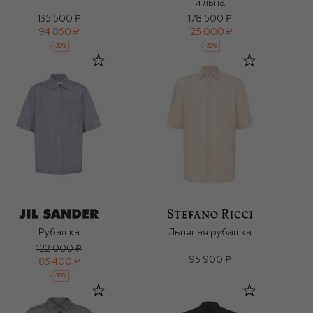
и льна
135 500 ₽
178 500 ₽
94 850 ₽
125 000 ₽
-
30
%
-
30
%
Рубашка
Льняная рубашка
122 000 ₽
95 900 ₽
85 400 ₽
-
30
%