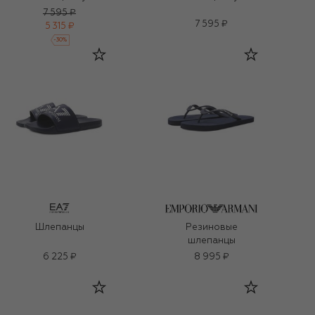
7 595 ₽
7 595 ₽
5 315 ₽
-
30
%
Шлепанцы
Резиновые
шлепанцы
6 225 ₽
8 995 ₽