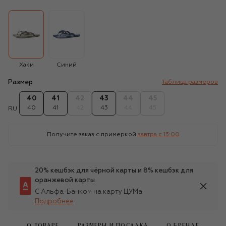
Хаки
Синий
Размер
Таблица размеров
40
41
42
43
44
45
40
41
42
43
44
45
RU
Получите заказ с примеркой
завтра c 13:00
20% кешбэк для чёрной карты и 8% кешбэк для
оранжевой карты
С Альфа-Банком на карту ЦУМа
Подробнее
О ТОВАРЕ
РАЗМЕРЫ И ПОСАДКА
О БРЕНДЕ