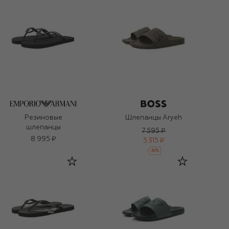
Резиновые
Шлепанцы Aryeh
шлепанцы
7 595 ₽
8 995 ₽
5 315 ₽
-
30
%