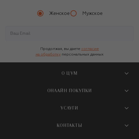
Женское
Мужское
Продолжая, вы даете
согласие
на обработку
персональных данных
О ЦУМ
О магазине
ОНЛАЙН ПОКУПКИ
Новости и события
Вопросы и ответы
УСЛУГИ
Бутики и ПВЗ ЦУМ
Мобильное приложение
Контакты
Шопинг-сервисы
КОНТАКТЫ
Доставка
Наша история
Шопинг со стилистом ЦУМ
Обмен и возврат