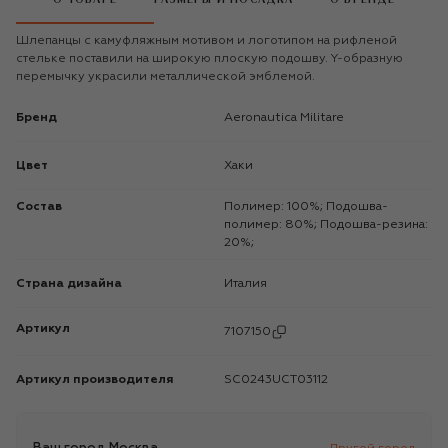
Шлепанцы с камуфляжным мотивом и логотипом на рифленой
стельке поставили на широкую плоскую подошву. Y-образную
перемычку украсили металлической эмблемой.
Бренд
Aeronautica Militare
Цвет
Хаки
Состав
Полимер: 100%; Подошва-
полимер: 80%; Подошва-резина:
20%;
Страна дизайна
Италия
Артикул
7107150
Артикул производителя
SC0243UCT03112