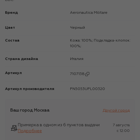
Бренд
Aeronautica Militare
Цвет
Черный
Состав
Кожа: 100%; Подкладка-хлопок:
100%;
Страна дизайна
Италия
Артикул
7107138
Артикул производителя
PN5053UPL00320
Ваш город
Москва
Другой город
Примерка в одном из 6 пунктов выдачи
7 августа
Подробнее
c 12:00