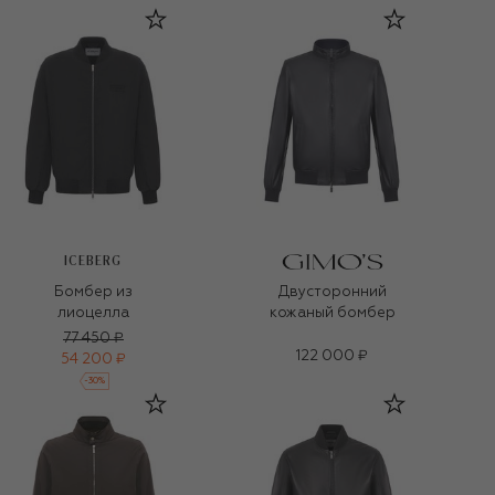
ICEBERG
Бомбер из
Двусторонний
лиоцелла
кожаный бомбер
77 450 ₽
122 000 ₽
54 200 ₽
-
30
%