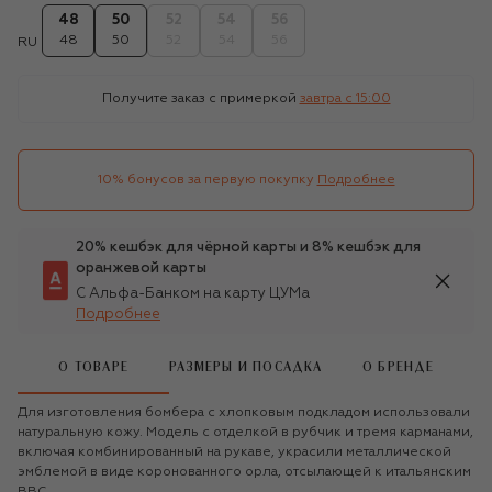
48
50
52
54
56
48
50
52
54
56
RU
Получите заказ с примеркой
завтра c 15:00
10% бонусов за первую покупку
Подробнее
20% кешбэк для чёрной карты и 8% кешбэк для
оранжевой карты
С Альфа-Банком на карту ЦУМа
Подробнее
О ТОВАРЕ
РАЗМЕРЫ И ПОСАДКА
О БРЕНДЕ
Для изготовления бомбера с хлопковым подкладом использовали
натуральную кожу. Модель с отделкой в рубчик и тремя карманами,
включая комбинированный на рукаве, украсили металлической
эмблемой в виде коронованного орла, отсылающей к итальянским
ВВС.