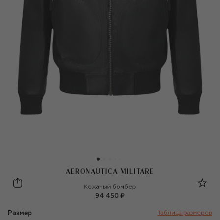
AERONAUTICA MILITARE
Aeronautica Militare
Кожаный бомбер
94 450 ₽
Размер
Таблица размеров