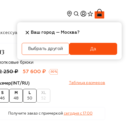
Ваш город —
Москва
?
ксессуары
Косметика
Интерьер
Новости
Выбрать другой
Да
13
13
лопковые брюки
2 250 ₽
57 600 ₽
-
30
%
азмер
(INT/RU)
Таблица размеров
S
M
L
XL
46
48
50
52
Получите заказ с примеркой
сегодня c 17:00