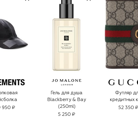
опковая
Гель для душа
Футляр д
йсболка
Blackberry & Bay
кредитных 
(250ml)
 950 ₽
52 350 
5 250 ₽