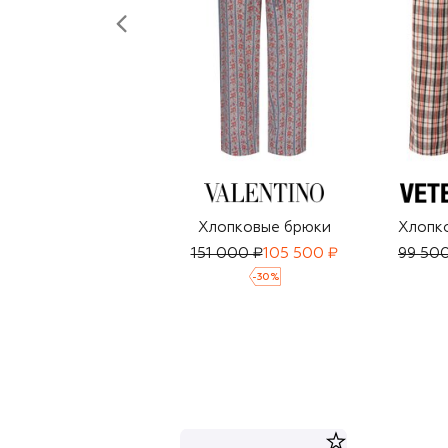
Хлопковые брюки
Хлопк
151 000 ₽
105 500 ₽
99 50
-
30
%