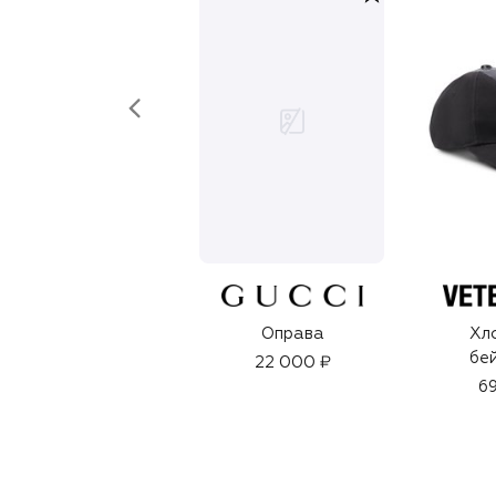
Оправа
Хл
бе
22 000 ₽
69