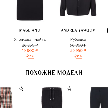
MAGLIANO
ANDREA YA'AQOV
Хлопковая майка
Рубашка
28 250 ₽
58 050 ₽
19 800 ₽
39 950 ₽
-
30
%
-
30
%
ПОХОЖИЕ МОДЕЛИ