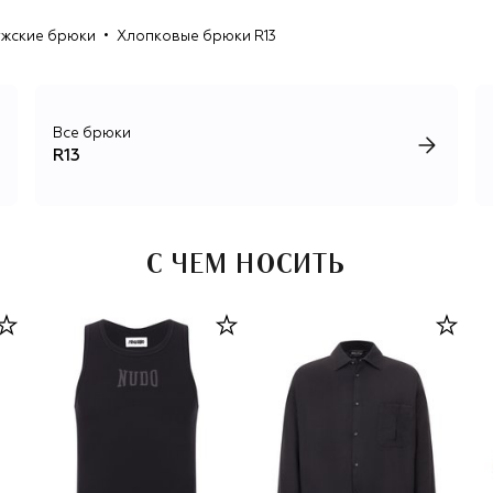
неряшливом внешнем виде вещи на самом деле
жские брюки
Хлопковые брюки R13
создаются из дорогих современных материалов и
предельно точно сконструированы, чтобы обеспечить
максимально аутентичную посадку.
Гранж-эстетикой пропитаны не только основные
Все брюки
коллекции R13, но и лимитированные дропы, в числе
R13
которых линия украшений, выпущенная совместно с
маркой Veert, и капсула одежды, созданная при участии
рок-вокалистки Элисон Моссхарт из The Kills.
С ЧЕМ НОСИТЬ