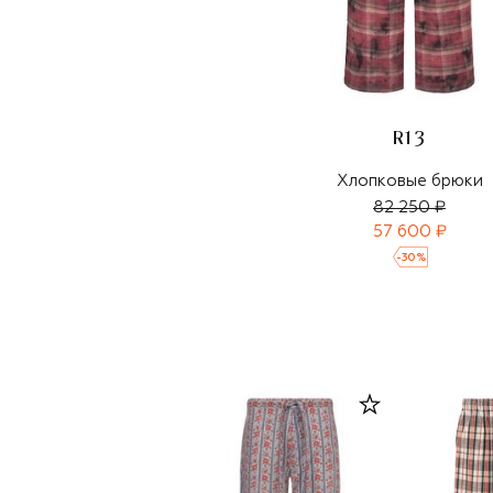
R13
Хлопковые брюки
82 250 ₽
57 600 ₽
-
30
%