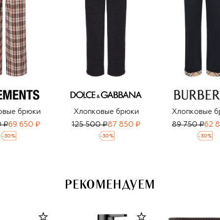
овые брюки
Хлопковые брюки
Хлопковые б
0 ₽
69 650 ₽
125 500 ₽
87 850 ₽
89 750 ₽
62 
-
30
%
-
30
%
-
30
%
РЕКОМЕНДУЕМ