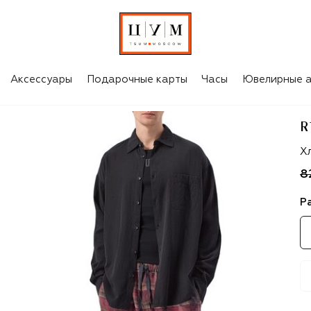
Аксессуары
Подарочные карты
Часы
Ювелирные а
R
R
Х
8
Р