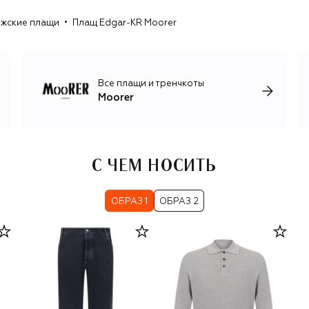
ºC. Точные характеристики водонепроницаемости и
жские плащи
Плащ Edgar-KR Moorer
термозащиты указаны на этикетках каждого изделия.
Все плащи и тренчкоты
Moorer
С ЧЕМ НОСИТЬ
ОБРАЗ 1
ОБРАЗ 2