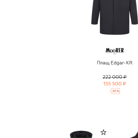
Плащ Edgar-KR
222 000 ₽
155 500 ₽
-
30
%