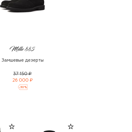
Замшевые дезерты
37 150 ₽
26 000 ₽
-
30
%