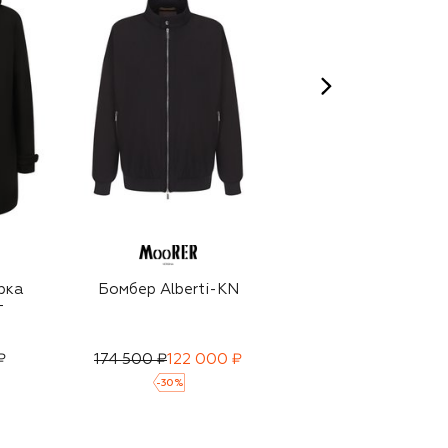
рка
Бомбер Alberti-KN
Бомбер Alberti-KN
T
₽
174 500 ₽
122 000 ₽
174 500 ₽
122 000 ₽
-
30
%
-
30
%