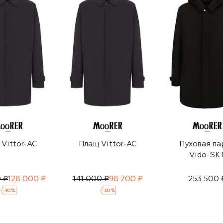
Vittor-AC
Плащ Vittor-AC
Пуховая па
Vido-SK
 ₽
128 000 ₽
141 000 ₽
98 700 ₽
253 500 
-
30
%
-
30
%