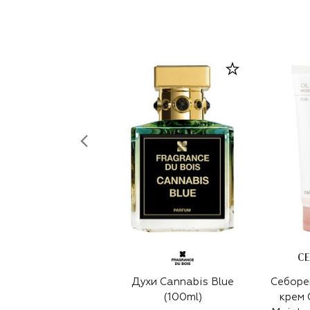
C
Духи Cannabis Blue
Себоре
(100ml)
крем 