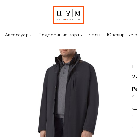
Аксессуары
Подарочные карты
Часы
Ювелирные а
M
П
2
Р