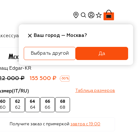
Ваш город —
Москва
?
ксессуары
Косметика
Интерьер
Новости
Выбрать другой
Да
oorer
лащ Edgar-KR
22 000 ₽
155 500 ₽
-
30
%
азмер
(IT/RU)
Таблица размеров
60
62
64
66
68
60
62
64
66
68
Получите заказ с примеркой
завтра c 19:00