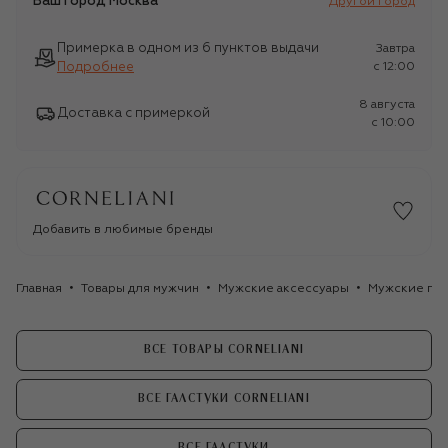
Ваш город
Москва
Другой город
Примерка в одном из 6 пунктов выдачи
Завтра
Подробнее
c 12:00
8 августа
Доставка с примеркой
c 10:00
Добавить в любимые бренды
Главная
Товары для мужчин
Мужские аксессуары
Мужские гал
ВСЕ ТОВАРЫ CORNELIANI
ВСЕ ГАЛСТУКИ CORNELIANI
ВСЕ ГАЛСТУКИ