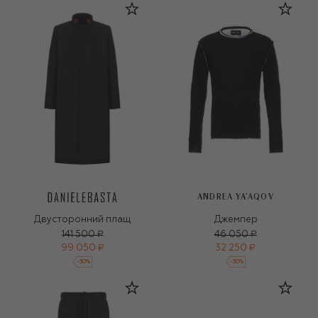
ANDREA YA'AQOV
Двусторонний плащ
Джемпер
141 500 ₽
46 050 ₽
99 050 ₽
32 250 ₽
-
30
%
-
30
%