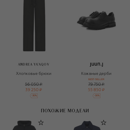
ANDREA YA'AQOV
Хлопковые брюки
Кожаные дерби
BEST-SELLER
56 050 ₽
79 750 ₽
39 250 ₽
55 850 ₽
-
30
%
-
30
%
ПОХОЖИЕ МОДЕЛИ