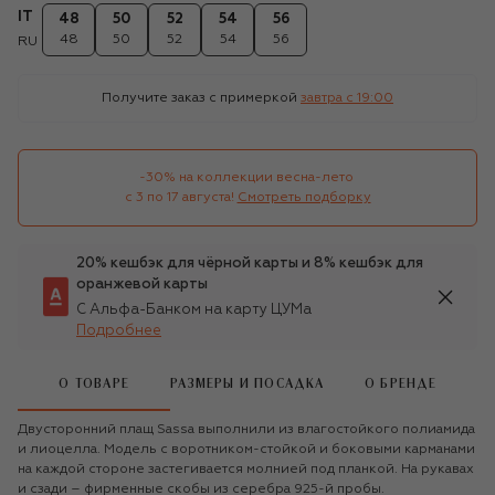
IT
48
50
52
54
56
48
50
52
54
56
RU
Получите заказ с примеркой
завтра c 19:00
-30% на коллекции весна-лето 

с 3 по 17 августа!
Смотреть подборку
20% кешбэк для чёрной карты и 8% кешбэк для
оранжевой карты
С Альфа-Банком на карту ЦУМа
Подробнее
О ТОВАРЕ
РАЗМЕРЫ И ПОСАДКА
О БРЕНДЕ
Двусторонний плащ Sassa выполнили из влагостойкого полиамида
и лиоцелла. Модель с воротником-стойкой и боковыми карманами
на каждой стороне застегивается молнией под планкой. На рукавах
и сзади – фирменные скобы из серебра 925-й пробы.