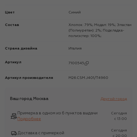
Цвет
Синий
Состав
Хлопок: 79%; Модал: 19%; Эластан
(Полиуретан): 2%; Подкладка-
полиэстер: 100%;
Страна дизайна
Италия
Артикул
7100545
Артикул производителя
M26.CSM.J401/T4960
Ваш город
Москва
Другой город
Примерка в одном из 6 пунктов выдачи
Сегодня
Подробнее
c 13:00
Сегодня
Доставка с примеркой
c 20:00