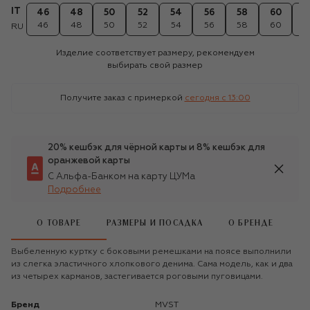
IT
46
48
50
52
54
56
58
60
6
46
48
50
52
54
56
58
60
6
RU
Изделие соответствует размеру, рекомендуем
выбирать свой размер
Получите заказ с примеркой
сегодня c 13:00
20% кешбэк для чёрной карты и 8% кешбэк для
оранжевой карты
С Альфа-Банком на карту ЦУМа
Подробнее
О ТОВАРЕ
РАЗМЕРЫ И ПОСАДКА
О БРЕНДЕ
Выбеленную куртку с боковыми ремешками на поясе выполнили
из слегка эластичного хлопкового денима. Сама модель, как и два
из четырех карманов, застегивается роговыми пуговицами.
Бренд
MVST