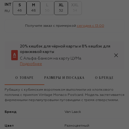
INT
S
M
L
XL
XXL
46
48
50
52
54
RU
Получите заказ с примеркой
сегодня c 13:00
20% кешбэк для чёрной карты и 8% кешбэк для
оранжевой карты
С Альфа-Банком на карту ЦУМа
Подробнее
О ТОВАРЕ
РАЗМЕРЫ И ПОСАДКА
О БРЕНДЕ
Рубашку с кубинским воротником выполнили из хлопкового
поплина с принтом Vintage Monaco Postcard. Модель застегивается
фирменными перламутровыми пуговицами с тремя отверстиями.
Бренд
Van Laack
Цвет
Разноцветный