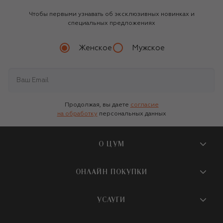
Чтобы первыми узнавать об эксклюзивных новинках и
специальных предложениях
Женское
Мужское
Продолжая, вы даете
согласие
на обработку
персональных данных
О ЦУМ
О магазине
ОНЛАЙН ПОКУПКИ
Новости и события
Вопросы и ответы
УСЛУГИ
Бутики и ПВЗ ЦУМ
Мобильное приложение
Контакты
Шопинг-сервисы