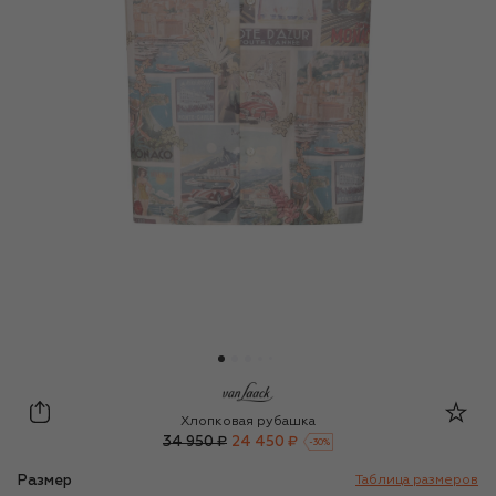
Van Laack
Хлопковая рубашка
34 950 ₽
24 450 ₽
-
30
%
Размер
Таблица размеров