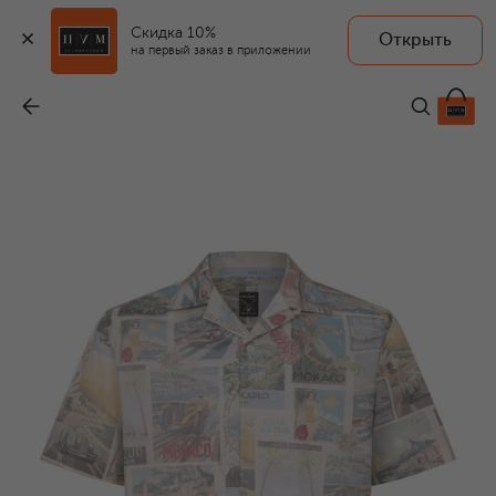
Скидка 10%
Открыть
на первый заказ в приложении
Хлопковая рубашка
-
24 450 ₽