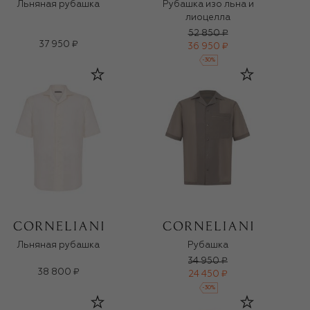
Льняная рубашка
Рубашка изо льна и
лиоцелла
52 850 ₽
37 950 ₽
36 950 ₽
-
30
%
Льняная рубашка
Рубашка
34 950 ₽
38 800 ₽
24 450 ₽
-
30
%