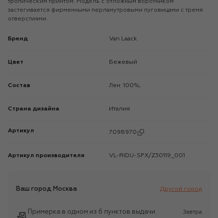
тропическим принтом. Модель с отложным воротником
застегивается фирменными перламутровыми пуговицами с тремя
отверстиями.
Бренд
Van Laack
Цвет
Бежевый
Состав
Лен: 100%;
Страна дизайна
Италия
Артикул
7098970
Артикул производителя
VL-RIDU-SPX/Z30119_001
Ваш город
Москва
Другой город
Примерка в одном из 6 пунктов выдачи
Завтра