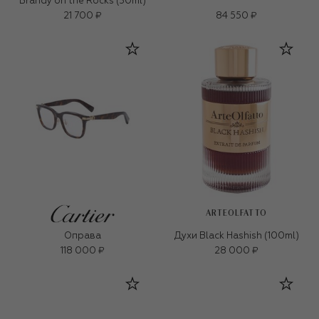
Brandy on the Rocks (30ml)
21 700 ₽
84 550 ₽
ARTEOLFATTO
Оправа
Духи Black Hashish (100ml)
118 000 ₽
28 000 ₽