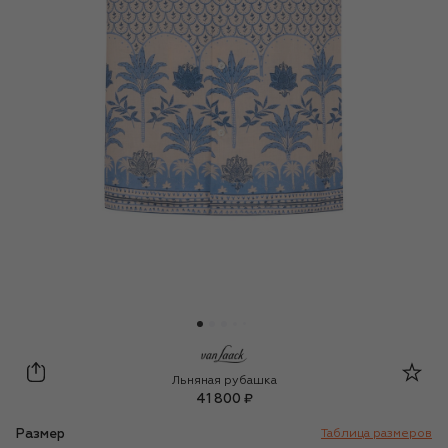
Van Laack
Льняная рубашка
41 800 ₽
Размер
Таблица размеров