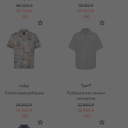
48 200 ₽
79 150 ₽
33 750 ₽
55 400 ₽
-
30
%
-
30
%
Хлопковая рубашка
Рубашка изо льна и
лиоцелла
34 950 ₽
52 850 ₽
24 450 ₽
36 950 ₽
-
30
%
-
30
%