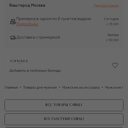
Ваш город
Москва
Другой город
Примерка в одном из 6 пунктов выдачи
Сегодня
Подробнее
c 15:00
Завтра
Доставка с примеркой
c 10:00
Добавить в любимые бренды
Главная
Товары для мужчин
Мужские аксессуары
Мужские гал
ВСЕ ТОВАРЫ CANALI
ВСЕ ГАЛСТУКИ CANALI