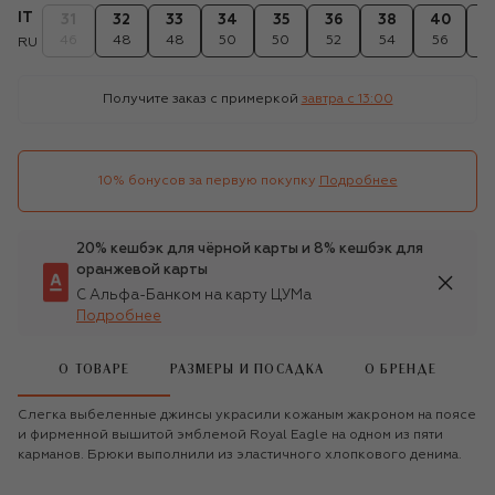
IT
31
32
33
34
35
36
38
40
4
46
48
48
50
50
52
54
56
5
RU
Получите заказ с примеркой
завтра c 13:00
10% бонусов за первую покупку
Подробнее
20% кешбэк для чёрной карты и 8% кешбэк для
оранжевой карты
С Альфа-Банком на карту ЦУМа
Подробнее
О ТОВАРЕ
РАЗМЕРЫ И ПОСАДКА
О БРЕНДЕ
Слегка выбеленные джинсы украсили кожаным жакроном на поясе
и фирменной вышитой эмблемой Royal Eagle на одном из пяти
карманов. Брюки выполнили из эластичного хлопкового денима.