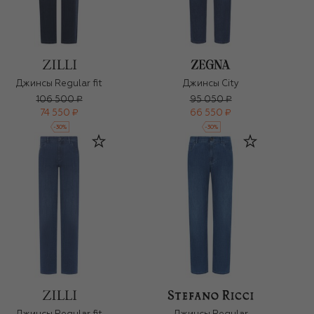
Джинсы Regular fit
Джинсы City
106 500 ₽
95 050 ₽
74 550 ₽
66 550 ₽
-
30
%
-
30
%