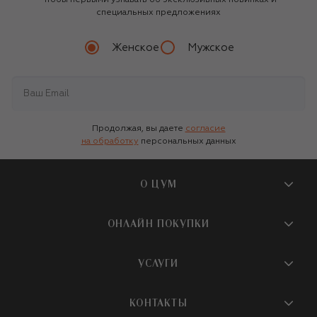
Чтобы первыми узнавать об эксклюзивных новинках и
специальных предложениях
Женское
Мужское
Продолжая, вы даете
согласие
на обработку
персональных данных
О ЦУМ
О магазине
ОНЛАЙН ПОКУПКИ
Новости и события
Вопросы и ответы
УСЛУГИ
Бутики и ПВЗ ЦУМ
Мобильное приложение
Контакты
Шопинг-сервисы
КОНТАКТЫ
Доставка
Наша история