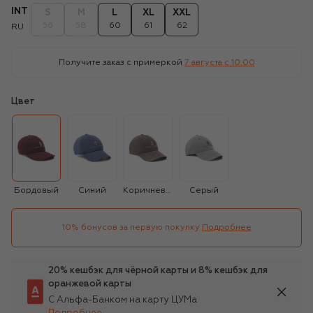
INT
S
M
L
XL
XXL
56
58
60
61
62
RU
Получите заказ с примеркой
7 августа c 10:00
Цвет
Бордовый
Синий
Коричневый
Серый
10% бонусов за первую покупку
Подробнее
20% кешбэк для чёрной карты и 8% кешбэк для
оранжевой карты
С Альфа-Банком на карту ЦУМа