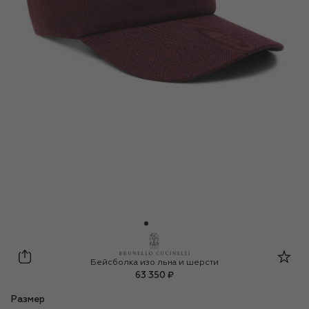
Brunello Cucinelli
Бейсболка изо льна и шерсти
63 350 ₽
Размер