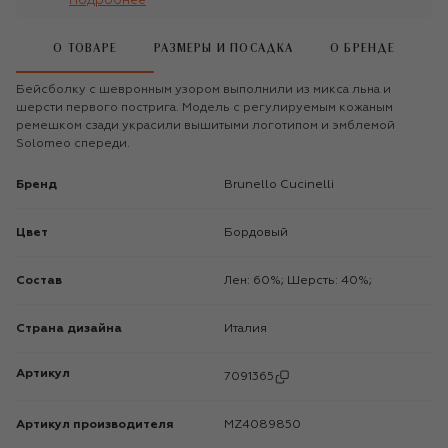
Подробнее
О ТОВАРЕ
РАЗМЕРЫ И ПОСАДКА
О БРЕНДЕ
Бейсболку с шевронным узором выполнили из микса льна и
шерсти первого пострига. Модель с регулируемым кожаным
ремешком сзади украсили вышитыми логотипом и эмблемой
Solomeo спереди.
Бренд
Brunello Cucinelli
Цвет
Бордовый
Состав
Лен: 60%; Шерсть: 40%;
Страна дизайна
Италия
Артикул
7091365
Артикул производителя
MZ4089850