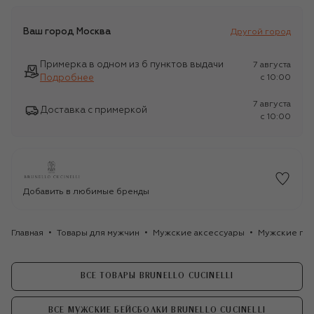
Ваш город
Москва
Другой город
Примерка в одном из 6 пунктов выдачи
7 августа
Подробнее
c 10:00
7 августа
Доставка с примеркой
c 10:00
Добавить в любимые бренды
Главная
Товары для мужчин
Мужские аксессуары
Мужские го
ВСЕ ТОВАРЫ BRUNELLO CUCINELLI
ВСЕ МУЖСКИЕ БЕЙСБОЛКИ BRUNELLO CUCINELLI