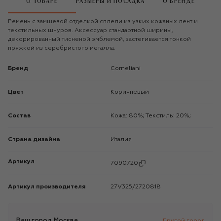
О ТОВАРЕ
РАЗМЕРЫ И ПОСАДКА
О БРЕНДЕ
Ремень с замшевой отделкой сплели из узких кожаных лент и
текстильных шнуров. Аксессуар стандартной ширины,
декорированный тисненой эмблемой, застегивается тонкой
пряжкой из серебристого металла.
Бренд
Corneliani
Цвет
Коричневый
Состав
Кожа: 80%; Текстиль: 20%;
Страна дизайна
Италия
Артикул
7090720
Артикул производителя
27V325/2720818
Ваш город
Москва
Другой город