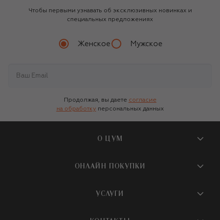
Чтобы первыми узнавать об эксклюзивных новинках и
специальных предложениях
Женское
Мужское
Продолжая, вы даете
согласие
на обработку
персональных данных
О ЦУМ
О магазине
ОНЛАЙН ПОКУПКИ
Новости и события
Вопросы и ответы
УСЛУГИ
Бутики и ПВЗ ЦУМ
Мобильное приложение
Контакты
Шопинг-сервисы