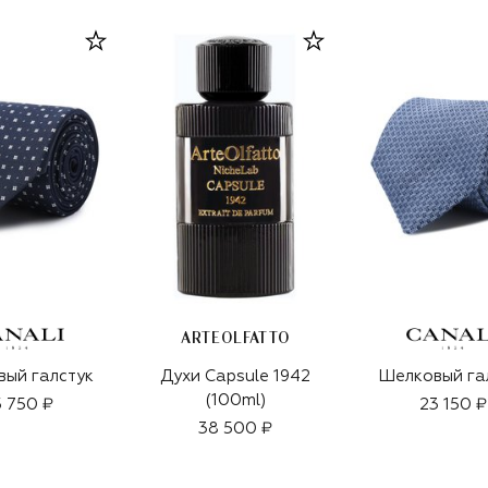
ARTEOLFATTO
ый галстук
Духи Capsule 1942
Шелковый га
(100ml)
 750 ₽
23 150 ₽
38 500 ₽