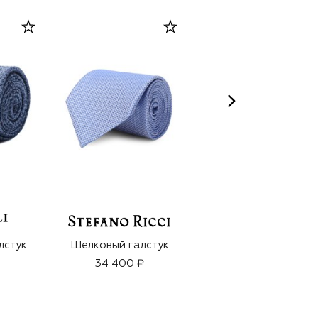
BYREDO
лстук
Шелковый галстук
Духи Night Veils
Rouge Chaotique
34 400 ₽
(50ml)
47 740 ₽