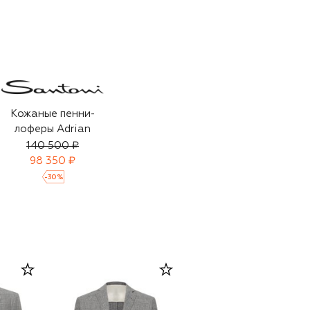
Кожаные пенни-
лоферы Adrian
140 500 ₽
98 350 ₽
-
30
%