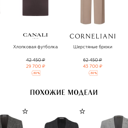
Хлопковая футболка
Шерстяные брюки
42 450 ₽
62 450 ₽
29 700 ₽
43 700 ₽
-
30
%
-
30
%
ПОХОЖИЕ МОДЕЛИ