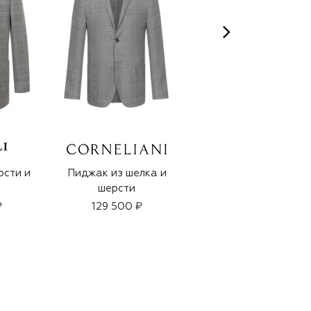
BOGLIOLI
рсти и
Пиджак из шелка и
Льняной пиджак
шерсти
₽
129 500 ₽
138 500 ₽