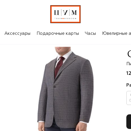
Аксессуары
Подарочные карты
Часы
Ювелирные а
Co
П
1
Р