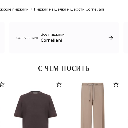
жские пиджаки
Пиджак из шелка и шерсти Corneliani
Коллекцию одежды дополняют линии обуви и
аксессуаров, необходимых для мужского бизнес-
гардероба. В них входят ботинки, лоферы и кеды,
кожаные ремни, галстуки, головные уборы, шарфы и
перчатки.
Все пиджаки
Corneliani
С ЧЕМ НОСИТЬ