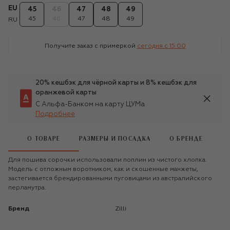
EU
45
46
47
48
49
45
46
47
48
49
RU
Получите заказ с примеркой
сегодня c 15:00
20% кешбэк для чёрной карты и 8% кешбэк для
оранжевой карты
С Альфа-Банком на карту ЦУМа
Подробнее
О ТОВАРЕ
РАЗМЕРЫ И ПОСАДКА
О БРЕНДЕ
Для пошива сорочки использовали поплин из чистого хлопка.
Модель с отложным воротником, как и скошенные манжеты,
застегивается брендированными пуговицами из австралийского
перламутра.
Бренд
Zilli