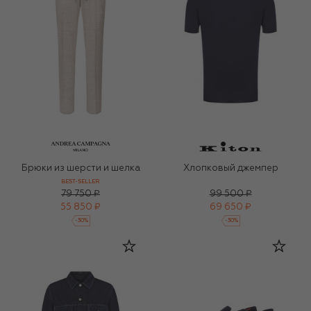
Брюки из шерсти и шелка
Хлопковый джемпер
BEST-SELLER
79 750 ₽
99 500 ₽
55 850 ₽
69 650 ₽
-
30
%
-
30
%