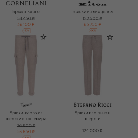
Брюки-карго
Брюки из лиоцелла
54 450 ₽
122 500 ₽
38 100 ₽
85 750 ₽
-
30
%
-
30
%
Брюки-карго из
Брюки изо льна и
шерсти и кашемира
шерсти
76 900 ₽
124 000 ₽
53 850 ₽