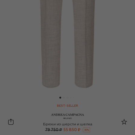
BEST-SELLER
Andrea Campagna
Брюки из шерсти и шелка
79 750 ₽
55 850 ₽
-
30
%