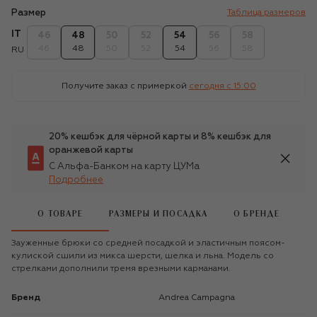
Размер
Таблица размеров
IT
46
48
50
52
54
56
58
46
48
50
52
54
56
58
RU
Получите заказ с примеркой
сегодня c 15:00
20% кешбэк для чёрной карты и 8% кешбэк для
оранжевой карты
С Альфа-Банком на карту ЦУМа
Подробнее
О ТОВАРЕ
РАЗМЕРЫ И ПОСАДКА
О БРЕНДЕ
Зауженные брюки со средней посадкой и эластичным поясом-
кулиской сшили из микса шерсти, шелка и льна. Модель со
стрелками дополнили тремя врезными карманами.
Бренд
Andrea Campagna