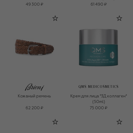
49 300 ₽
61 490 ₽
QMS MEDICOSMETICS
Кожаный ремень
Крем для лица "3Д коллаген"
(50ml)
62 200 ₽
75 000 ₽