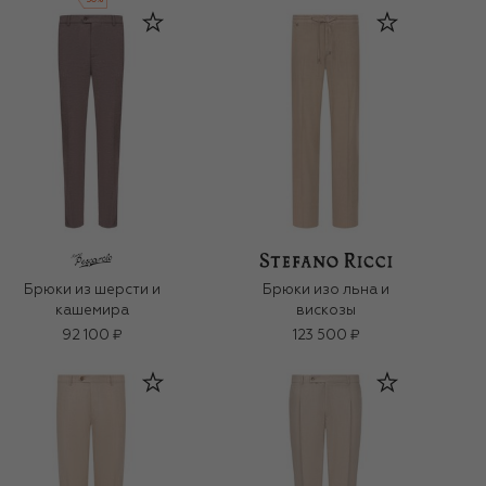
-
30
%
Брюки из шерсти и
Брюки изо льна и
кашемира
вискозы
92 100 ₽
123 500 ₽