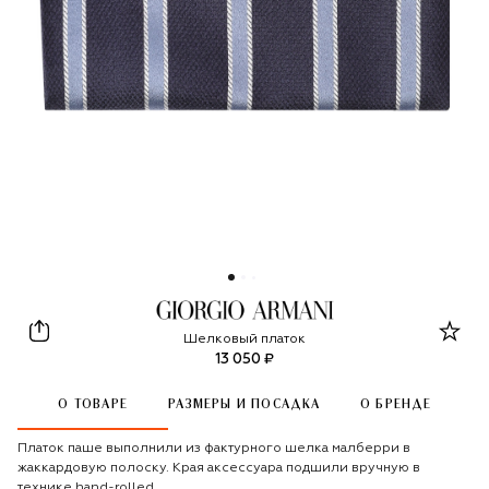
Giorgio Armani
Шелковый платок
13 050 ₽
О ТОВАРЕ
РАЗМЕРЫ И ПОСАДКА
О БРЕНДЕ
Платок паше выполнили из фактурного шелка малберри в
жаккардовую полоску. Края аксессуара подшили вручную в
технике hand-rolled.