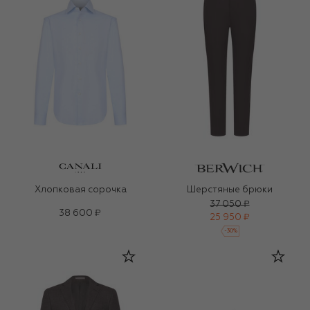
Хлопковая сорочка
Шерстяные брюки
37 050 ₽
38 600 ₽
25 950 ₽
-
30
%