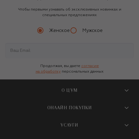
Чтобы первыми узнавать об эксклюзивных новинках и
специальных предложениях
Женское
Мужское
Продолжая, вы даете
согласие
на обработку
персональных данных
О ЦУМ
О магазине
ОНЛАЙН ПОКУПКИ
Новости и события
Вопросы и ответы
УСЛУГИ
Бутики и ПВЗ ЦУМ
Мобильное приложение
Контакты