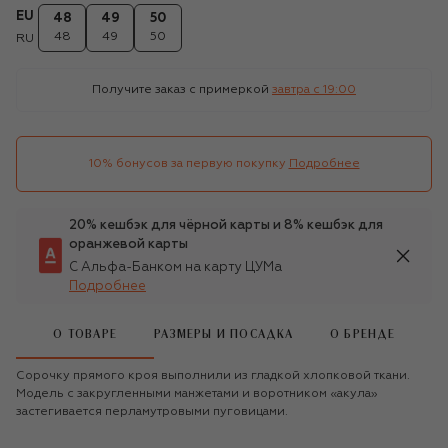
EU
48
49
50
48
49
50
RU
Получите заказ с примеркой
завтра c 19:00
10% бонусов за первую покупку
Подробнее
20% кешбэк для чёрной карты и 8% кешбэк для
оранжевой карты
С Альфа-Банком на карту ЦУМа
Подробнее
О ТОВАРЕ
РАЗМЕРЫ И ПОСАДКА
О БРЕНДЕ
Сорочку прямого кроя выполнили из гладкой хлопковой ткани.
Модель с закругленными манжетами и воротником «акула»
застегивается перламутровыми пуговицами.