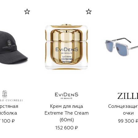
рстяная
Крем для лица
Солнцезащи
йсболка
Extreme The Cream
очки
(60ml)
 100 ₽
99 300 
152 600 ₽