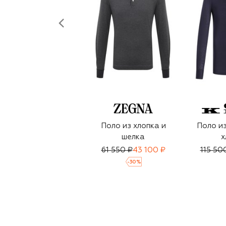
Поло из хлопка и
Поло из
шелка
х
61 550 ₽
43 100 ₽
115 50
-
30
%