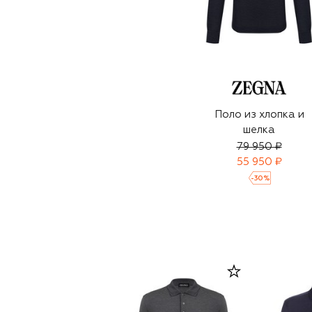
Поло из хлопка и
шелка
79 950 ₽
55 950 ₽
-
30
%