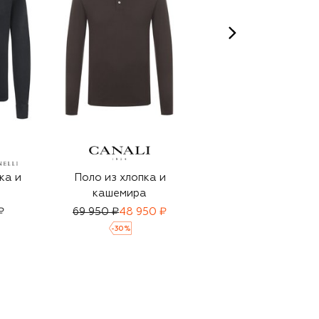
ка и
Поло из хлопка и
Поло из хлопка и
кашемира
шелка
₽
69 950 ₽
48 950 ₽
61 550 ₽
43 100 ₽
-
30
%
-
30
%