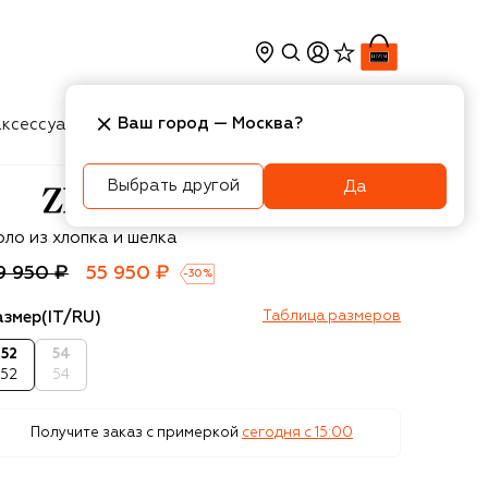
Ваш город —
Москва
?
ксессуары
Косметика
Интерьер
Новости
Выбрать другой
Да
egna
оло из хлопка и шелка
9 950 ₽
55 950 ₽
-
30
%
азмер
(IT/RU)
Таблица размеров
52
54
52
54
Получите заказ с примеркой
сегодня c 15:00