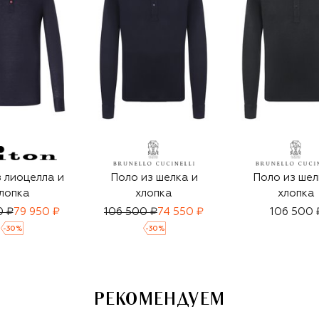
 лиоцелла и
Поло из шелка и
Поло из шел
лопка
хлопка
хлопка
0 ₽
79 950 ₽
106 500 ₽
74 550 ₽
106 500 
-
30
%
-
30
%
РЕКОМЕНДУЕМ