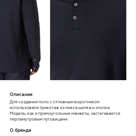
Описание
Для создания поло с отложным воротником
использовали трикотаж из микса шелка и хлопка.
Модель, как и прямоугольные манжеты, застегивается
перламутровым пуговицами.
О бренде