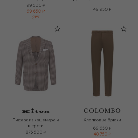
99 500 ₽
49 950 ₽
69 650 ₽
-
30
%
Пиджак из кашемира и
Хлопковые брюки
шерсти
69 650 ₽
875 500 ₽
48 750 ₽