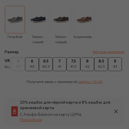
Голубой
Темно-
Темно-
Коричневый
синий
серый
Размер
Таблица размеров
UK
5
6
6.5
7
7.5
8
8.5
9
9
39
40
40.5
41
41.5
42
42.5
43
43
RU
Получите заказ с примеркой
завтра c 10:00
20% кешбэк для чёрной карты и 8% кешбэк для
оранжевой карты
С Альфа-Банком на карту ЦУМа
Подробнее