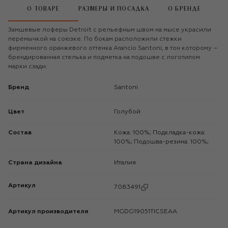
О ТОВАРЕ
РАЗМЕРЫ И ПОСАДКА
О БРЕНДЕ
Замшевые лоферы Detroit с рельефным швом на мысе украсили
перемычкой на союзке. По бокам расположили стежки
фирменного оранжевого оттенка Arancio Santoni, в тон которому –
брендированная стелька и подметка на подошве с логотипом
марки сзади.
Бренд
Santoni
Цвет
Голубой
Состав
Кожа: 100%; Подкладка-кожа:
100%; Подошва-резина: 100%;
Страна дизайна
Италия
Артикул
7083491
Артикул производителя
MGDG19051TICSEAA