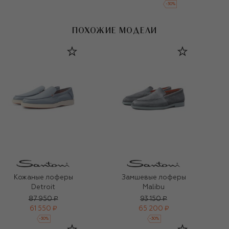
-
30
%
ПОХОЖИЕ МОДЕЛИ
Кожаные лоферы
Замшевые лоферы
Detroit
Malibu
87 950 ₽
93 150 ₽
61 550 ₽
65 200 ₽
-
30
%
-
30
%