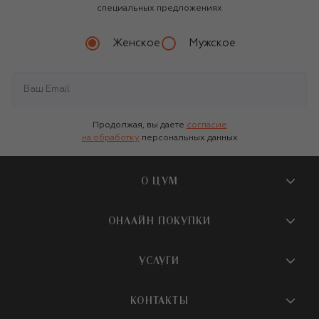
специальных предложениях
Женское
Мужское
Продолжая, вы даете
согласие
на обработку
персональных данных
О ЦУМ
О магазине
ОНЛАЙН ПОКУПКИ
Новости и события
Вопросы и ответы
УСЛУГИ
Бутики и ПВЗ ЦУМ
Мобильное приложение
Контакты
Шопинг-сервисы
КОНТАКТЫ
Доставка
Наша история
Шопинг со стилистом ЦУМ