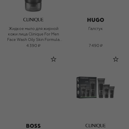
Жидкое мыло для жирной
Галстук
кожи лица Clinique For Men
Face Wash Oily Skin Formula
(200ml)
4 390 ₽
7 490 ₽