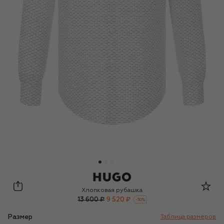
HUGO
Хлопковая рубашка
13 600 ₽
9 520 ₽
-
30
%
Размер
Таблица размеров