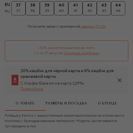
EU
37
38
39
40
41
42
43
44
37
38
39
40
41
42
43
44
RU
Получите заказ с примеркой
завтра c 17:00
-30% на коллекции весна-лето 

с 3 по 17 августа!
Смотреть подборку
20% кешбэк для чёрной карты и 8% кешбэк для
оранжевой карты
С Альфа-Банком на карту ЦУМа
Подробнее
О ТОВАРЕ
РАЗМЕРЫ И ПОСАДКА
О БРЕНДЕ
Рубашку Kenno с закругленным низом выполнили из хлопкового
поплина с брендированным паттерном. Модель застегивается
пуговицами в тон.