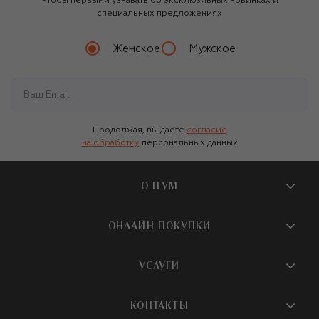
Чтобы первыми узнавать об эксклюзивных новинках и
специальных предложениях
Женское
Мужское
Продолжая, вы даете
согласие
на обработку
персональных данных
О ЦУМ
О магазине
ОНЛАЙН ПОКУПКИ
Новости и события
Вопросы и ответы
УСЛУГИ
Бутики и ПВЗ ЦУМ
Мобильное приложение
Контакты
Шопинг-сервисы
КОНТАКТЫ
Доставка
Наша история