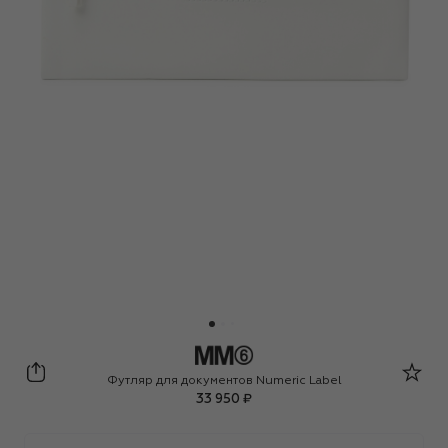
MM6
Футляр для документов Numeric Label
33 950 ₽