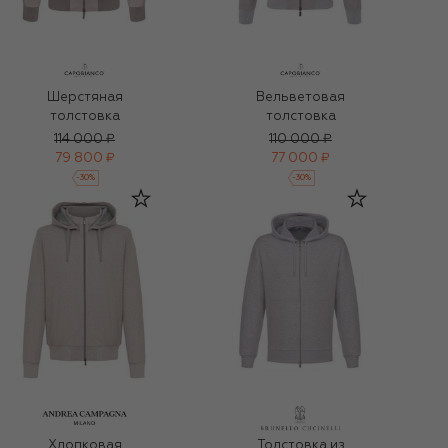
Шерстяная
Вельветовая
толстовка
толстовка
114 000 ₽
110 000 ₽
79 800 ₽
77 000 ₽
-
30
%
-
30
%
Хлопковая
Толстовка из