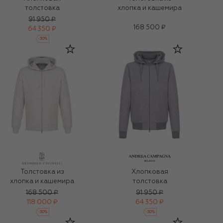
толстовка
хлопка и кашемира
91 950 ₽
168 500 ₽
64 350 ₽
-
30
%
Толстовка из
Хлопковая
хлопка и кашемира
толстовка
168 500 ₽
91 950 ₽
118 000 ₽
64 350 ₽
-
30
%
-
30
%