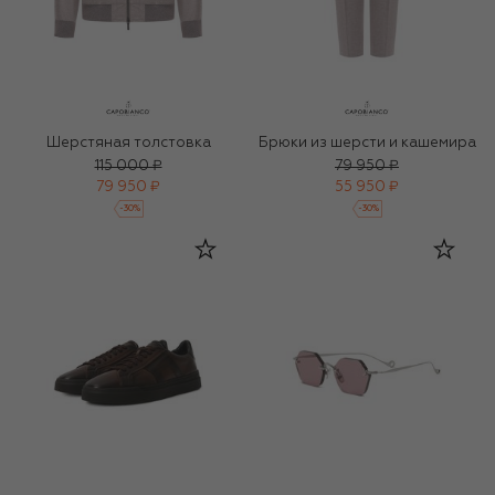
Шерстяная толстовка
Брюки из шерсти и кашемира
115 000 ₽
79 950 ₽
79 950 ₽
55 950 ₽
-
30
%
-
30
%