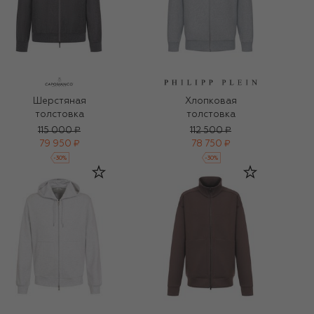
Шерстяная
Хлопковая
толстовка
толстовка
115 000 ₽
112 500 ₽
79 950 ₽
78 750 ₽
-
30
%
-
30
%