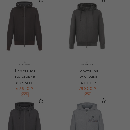
Шерстяная
Шерстяная
толстовка
толстовка
89 950 ₽
114 000 ₽
62 950 ₽
79 800 ₽
-
30
%
-
30
%