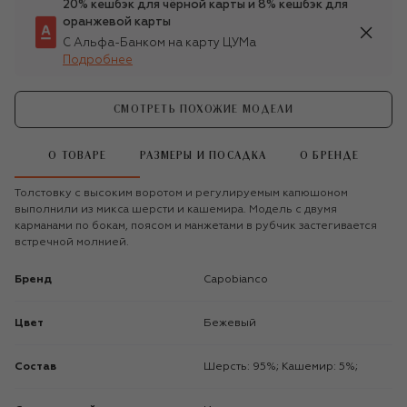
20% кешбэк для чёрной карты и 8% кешбэк для
оранжевой карты
С Альфа-Банком на карту ЦУМа
Подробнее
СМОТРЕТЬ ПОХОЖИЕ МОДЕЛИ
О ТОВАРЕ
РАЗМЕРЫ И ПОСАДКА
О БРЕНДЕ
Толстовку с высоким воротом и регулируемым капюшоном
выполнили из микса шерсти и кашемира. Модель с двумя
карманами по бокам, поясом и манжетами в рубчик застегивается
встречной молнией.
Бренд
Capobianco
Цвет
Бежевый
Состав
Шерсть: 95%; Кашемир: 5%;