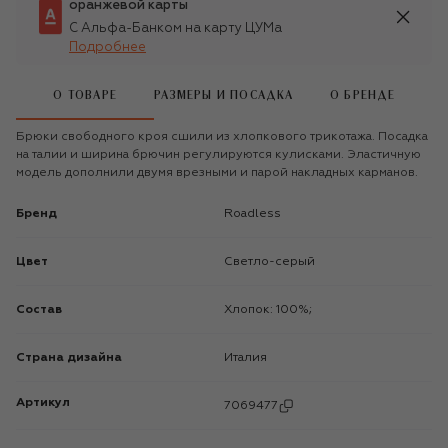
оранжевой карты
С Альфа-Банком на карту ЦУМа
Подробнее
О ТОВАРЕ
РАЗМЕРЫ И ПОСАДКА
О БРЕНДЕ
Брюки свободного кроя сшили из хлопкового трикотажа. Посадка
на талии и ширина брючин регулируются кулисками. Эластичную
модель дополнили двумя врезными и парой накладных карманов.
Бренд
Roadless
Цвет
Светло-серый
Состав
Хлопок: 100%;
Страна дизайна
Италия
Артикул
7069477