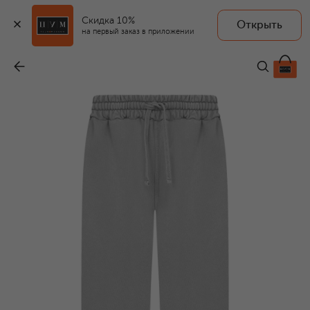
Скидка 10%
Открыть
ROADLESS
на первый заказ в приложении
Хлопковые брюки
-
20 650 ₽