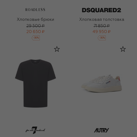
ROADLESS
Хлопковые брюки
Хлопковая толстовка
29 500 ₽
71 850 ₽
20 650 ₽
49 950 ₽
-
30
%
-
30
%