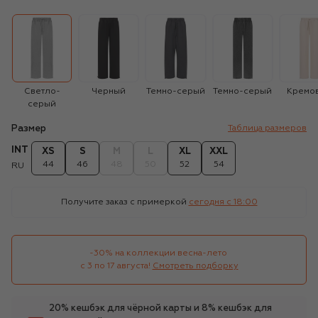
Светло-
Черный
Темно-серый
Темно-серый
Кремо
серый
Размер
Таблица размеров
INT
XS
S
M
L
XL
XXL
44
46
48
50
52
54
RU
Получите заказ с примеркой
сегодня c 18:00
-30% на коллекции весна-лето 

с 3 по 17 августа!
Смотреть подборку
20% кешбэк для чёрной карты и 8% кешбэк для