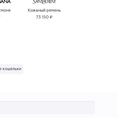
тмоне
Кожаный ремень
Активный
очищающий гель
₽
73 150 ₽
для мужчин (200ml)
4 300 ₽
е кошельки