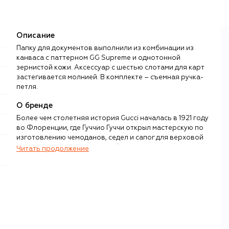
Описание
Папку для документов выполнили из комбинации из
канваса с паттерном GG Supreme и однотонной
зернистой кожи. Аксессуар с шестью слотами для карт
застегивается молнией. В комплекте – съемная ручка-
петля.
О бренде
Более чем столетняя история Gucci началась в 1921 году
во Флоренции, где Гуччио Гуччи открыл мастерскую по
изготовлению чемоданов, седел и сапог для верховой
езды. Высокое мастерство и бескомпромиссное
Читать продолжение
качество изделий принесли компании известность, а ее
ассортимент постепенно начал расширяться. В
середине 1950-х у бренда вышла первая модель туфель-
мокасин, а в 1960-х — культовые сумки с бамбуковыми
и
ручками.
Имя Gucci более 100 лет считается синонимом
итальянской роскоши, но представление о ней каждый