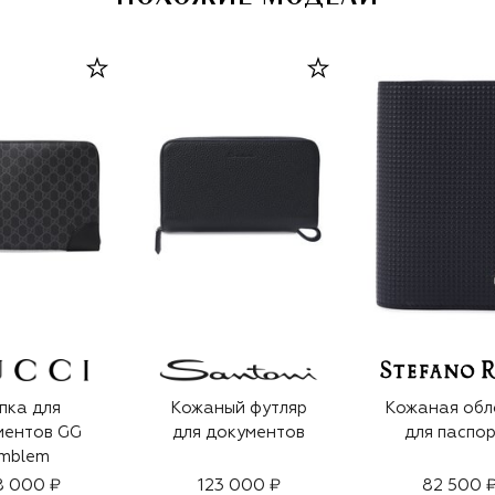
пка для
Кожаный футляр
Кожаная обл
ментов GG
для документов
для паспо
mblem
8 000 ₽
123 000 ₽
82 500 