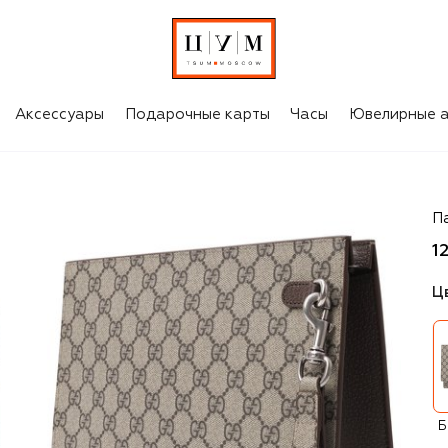
Аксессуары
Подарочные карты
Часы
Ювелирные а
Gu
П
1
Ц
Б