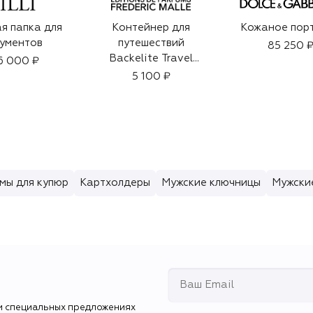
я папка для
Контейнер для
Кожаное пор
ументов
путешествий
85 250 
Backelite Travel
6 000 ₽
Spray
5 100 ₽
мы для купюр
Картхолдеры
Мужские ключницы
Мужски
и специальных предложениях