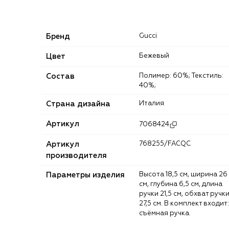
Бренд
Gucci
Цвет
Бежевый
Состав
Полимер: 60%; Текстиль:
40%;
Страна дизайна
Италия
Артикул
7068424
Артикул
768255/FACQC
производителя
Параметры изделия
Высота 18,5 см, ширина 26
см, глубина 6,5 см, длина
ручки 21,5 см, обхват ручк
27,5 см. В комплект входит:
съёмная ручка.