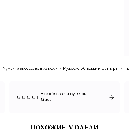
креативный директор бренда воплощал по-своему. Том
Форд в 1990-х сделал ставку на сексуальность и
провокацию. Те же идеи, но с женской оптикой, после
него продолжила воплощать Фрида Джаннини.
Алессандро Микеле, работавший в Gucci еще со времен
Форда, оживил коллекции смелыми, ироничными и часто
гротескными решениями, которые привлекли к бренду
внимание молодой аудитории.
После ухода в 2025 году главного дизайнера Сабато де
Сарно бренду открылась возможность обратиться к
истокам и взять время на поиск новых направлений
Мужские аксессуары из кожи
Мужские обложки и футляры
Па
развития, что никак не влияет на выпуск основных
коллекций: мужской, женской и детской, ювелирной,
интерьерной и парфюмерно-косметической, каждая из
которых воплощает непревзойденное итальянское
качество. В марте 2025-го новым креативным
Все обложки и футляры
директором бренда был назначен Демна Гвасалия.
Gucci
ПОХОЖИЕ МОДЕЛИ