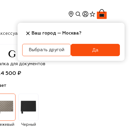
Ваш город —
Москва
?
ксессуары
Косметика
Интерьер
Новости
Выбрать другой
Да
cci
апка для документов
24 500 ₽
вет
ежевый
Черный