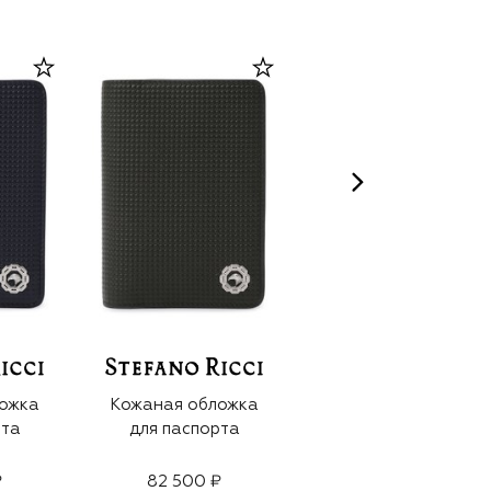
ожка
Кожаная обложка
Кожаная папка для
рта
для паспорта
документов
₽
82 500 ₽
152 500 ₽