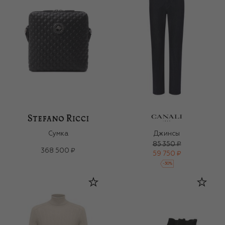
Сумка
Джинсы
85 350 ₽
368 500 ₽
59 750 ₽
-
30
%