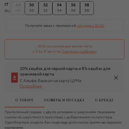
IT
48
50
52
54
56
58
48
50
52
54
56
58
RU
Получите заказ с примеркой
сегодня c 15:00
-30% на коллекции весна-лето 

с 3 по 17 августа!
Смотреть подборку
20% кешбэк для чёрной карты и 8% кешбэк для
оранжевой карты
С Альфа-Банком на карту ЦУМа
Подробнее
О ТОВАРЕ
РАЗМЕРЫ И ПОСАДКА
О БРЕНДЕ
Приталенный пиджак с двумя шлицами и широкими лацканами
сшили из шерстяного трикотажа с добавлением полиэстера.
Однобортную модель без подклада дополнили тремя накладными
карманами.