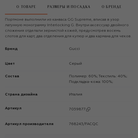
О ТОВАРЕ
РАЗМЕРЫ И ПОСАДКА
О БРЕНДЕ
Портмоне выполнили из канваса GG Supreme, вписав в узор
латунную монограмму Interlocking G. Внутри аксессуар двойного
сложения отделали зернистой кожей, предусмотрев восемь
слотов для карт, два отделения для купюр и два кармана для чеков.
Бренд
Gucci
Цвет
Серый
Состав
Полимер: 60%; Текстиль: 40%;
Подкладка-кожа: 100%;
Страна дизайна
Италия
Артикул
7059877
Артикул производителя
768243/FACQC