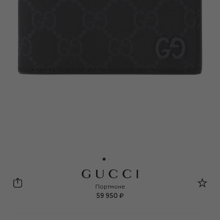
Gucci
Портмоне
59 950 ₽