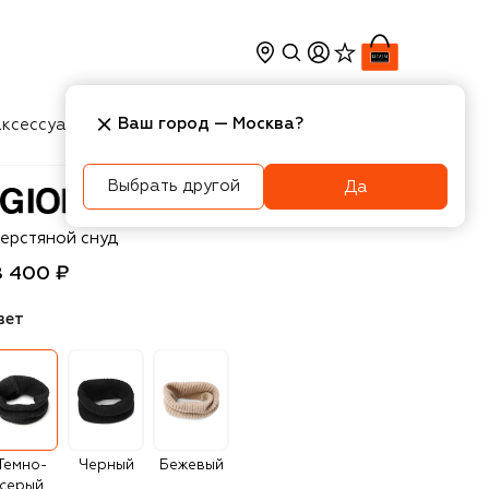
Ваш город —
Москва
?
ксессуары
Косметика
Интерьер
Новости
Выбрать другой
Да
orgio Brato
ерстяной снуд
8 400 ₽
вет
Темно-
Черный
Бежевый
серый