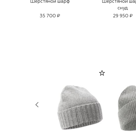
Шерстяной шарф
Шерстяной ша
снуд
35 700 ₽
29 950 ₽