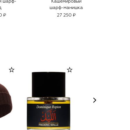
й шарф-
Кашемировый
д
шарф-манишка
0 ₽
27 250 ₽