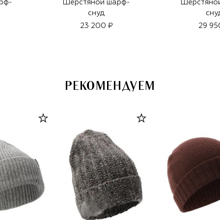
рф-
Шерстяной шарф-
Шерстяно
снуд
сну
23 200 ₽
29 95
РЕКОМЕНДУЕМ