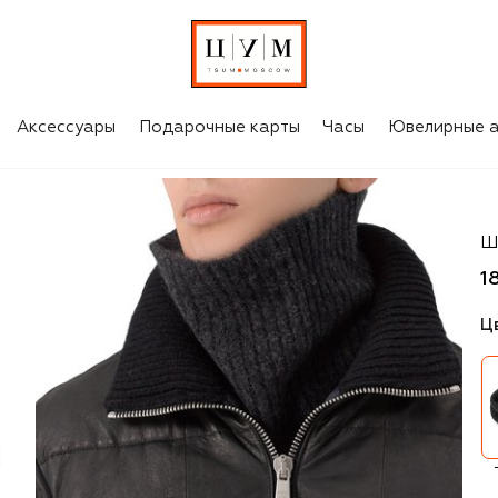
Аксессуары
Подарочные карты
Часы
Ювелирные а
Gi
Ш
1
Ц