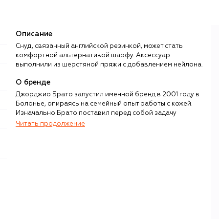
Описание
Снуд, связанный английской резинкой, может стать
комфортной альтернативой шарфу. Аксессуар
выполнили из шерстяной пряжи с добавлением нейлона.
О бренде
Джорджио Брато запустил именной бренд в 2001 году в
Болонье, опираясь на семейный опыт работы с кожей.
Изначально Брато поставил перед собой задачу
переосмыслить кожаную одежду, которая зачастую
Читать продолжение
ассоциировалась либо с недосягаемой роскошью, либо
с рок-стилем. Так, главным направлением в работе
бренда стала мужская и женская верхняя одежда из
кожи наппа, отличающаяся современным дизайном и
необычными интерпретациями классических силуэтов.
Главная особенность Giorgio Brato — уникальная ручная
техника обработки кожи, благодаря которой она
становится более мягкой, тонкой и обретает
характерную текстуру с винтажным флером.