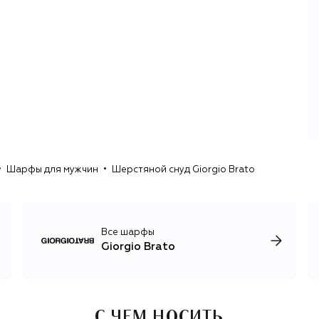
В центре линейки верхней одежды для мужчин —
дубленки из натуральной овчины: привычные
«авиаторы», модели рубашечного кроя и лаконичные
прямокройные дубленки с капюшонами. Дополняют их
пуховики на гусином пуху, шерстяные пальто и бомберы,
демисезонные куртки из кожи и замши. Также в
коллекции есть кожаные рубашки, базовые футболки и
трикотажная группа с вязаными худи, джемперами и
кардиганами.
Giorgio Brato работает вне быстрых сезонных циклов и
Шарфы для мужчин
Шерстяной снуд Giorgio Brato
делает ставку на вещи, которые со временем выглядят
только лучше. Кожа стареет, меняет оттенок и
становится частью повседневного гардероба, а не
демонстративным элементом образа.
Все шарфы
Giorgio Brato
С ЧЕМ НОСИТЬ