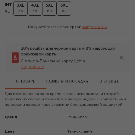
INT
3XL
4XL
5XL
6XL
56
58
60
62
RU
Получите заказ с примеркой
завтра c 17:00
20% кешбэк для чёрной карты и 8% кешбэк для
оранжевой карты
С Альфа-Банком на карту ЦУМа
Подробнее
О ТОВАРЕ
РАЗМЕРЫ И ПОСАДКА
О БРЕНДЕ
Для изготовления поло прямого кроя использовали гладкий
трикотаж из хлопка и лиоцелла. Спереди модель с контрастными
полосками на воротнике украсили брендированной вышивкой.
Бренд
Paul&Shark
Цвет
Темно-синий