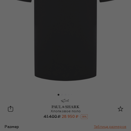
Paul&Shark
Хлопковое поло
41 400 ₽
28 950 ₽
-
30
%
Размер
Таблица размеров