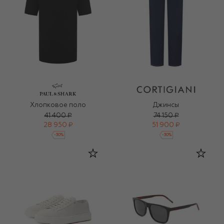
Хлопковое поло
Джинсы
41 400 ₽
74 150 ₽
28 950 ₽
51 900 ₽
-
30
%
-
30
%