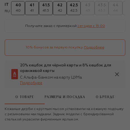
IT
40
41
41.5
42
42.5
43
43.5
44
44
40
41
41.5
42
42.5
43
43.5
44
44
RU
Получите заказ с примеркой
сегодня c 15:00
10% бонусов за первую покупку
Подробнее
20% кешбэк для чёрной карты и 8% кешбэк для
оранжевой карты
С Альфа-Банком на карту ЦУМа
Подробнее
О ТОВАРЕ
РАЗМЕРЫ И ПОСАДКА
О БРЕНДЕ
Кожаные дерби с круглым мысом установили на кожаную подошву
с резиновыми накладками. Задник модели с брендированной
стелькой украсили фирменным ярлыком.