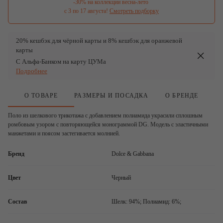
-30% на коллекции весна-лето 

с 3 по 17 августа!
Смотреть подборку
20% кешбэк для чёрной карты и 8% кешбэк для оранжевой
карты
С Альфа-Банком на карту ЦУМа
Подробнее
О ТОВАРЕ
РАЗМЕРЫ И ПОСАДКА
О БРЕНДЕ
Поло из шелкового трикотажа с добавлением полиамида украсили сплошным
ромбовым узором с повторяющейся монограммой DG. Модель с эластичными
манжетами и поясом застегивается молнией.
Бренд
Dolce & Gabbana
Цвет
Черный
Состав
Шелк: 94%; Полиамид: 6%;