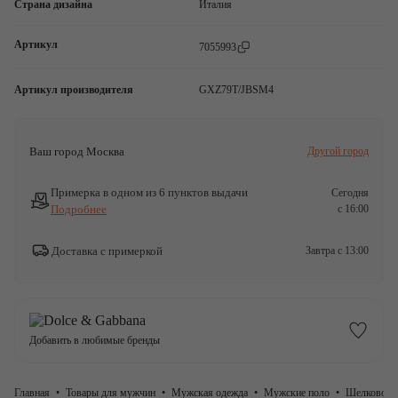
Страна дизайна
Италия
Артикул
7055993
Артикул производителя
GXZ79T/JBSM4
Ваш город
Москва
Другой город
Примерка в одном из 6 пунктов выдачи
Сегодня
Подробнее
c 16:00
Доставка с примеркой
Завтра c 13:00
Добавить в любимые бренды
Главная
Товары для мужчин
Мужская одежда
Мужские поло
Шелковое п