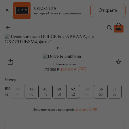
Скидка 10%
Открыть
на первый заказ в приложении
Шелковое поло
-
123 000 ₽
Dolce & Gabbana
Шелковое поло
175 500 ₽
123 000 ₽
-
30
%
Размер
RU
44
46
48
50
52
54
56
58
6
44
46
48
50
52
54
56
58
6
RU
Получите заказ с примеркой
сегодня c 16:00