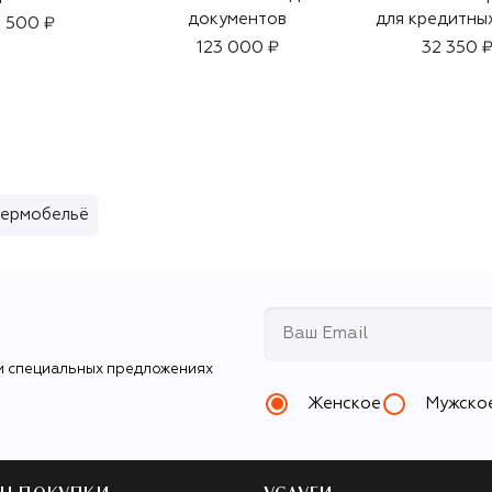
документов
для кредитны
 500 ₽
123 000 ₽
32 350 
термобельё
и специальных предложениях
Женское
Мужско