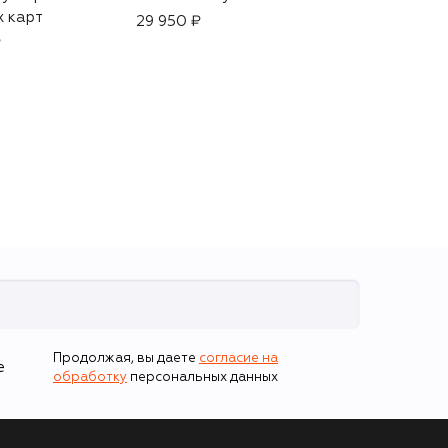
х карт
для паспорта
29 950 ₽
₽
69 150 ₽
Продолжая, вы даете
согласие на
е
обработку
персональных данных