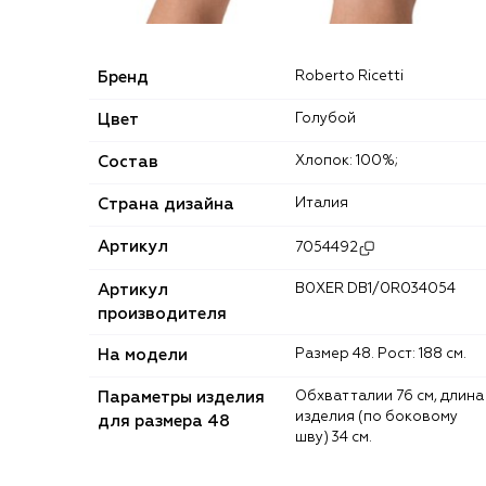
Бренд
Roberto Ricetti
Цвет
Голубой
Состав
Хлопок: 100%;
Страна дизайна
Италия
Артикул
7054492
Артикул
B0XER DB1/0R034054
производителя
На модели
Размер 48. Рост: 188 см.
Параметры изделия
Обхват талии 76 см, длина
изделия (по боковому
для размера 48
шву) 34 см.