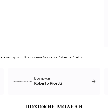
и домашние рубашки, боксеры, халаты и брюки для
отдыха. Для пошива используются хлопок, шерсть,
кашемир премиум-качества, что вместе с продуманным
кроем обеспечивает комфорт и долговечность изделий.
жские трусы
Хлопковые боксеры Roberto Ricetti
Все трусы
Roberto Ricetti
ПОХОЖИЕ МОДЕЛИ