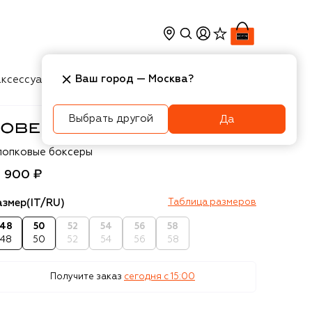
Ваш город —
Москва
?
ксессуары
Косметика
Интерьер
Новости
Выбрать другой
Да
berto Ricetti
лопковые боксеры
3 900 ₽
азмер
(IT/RU)
Таблица размеров
48
50
52
54
56
58
48
50
52
54
56
58
Получите заказ
сегодня c 15:00