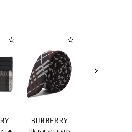
футляр
Шелковый галстук
Кожаная обложка