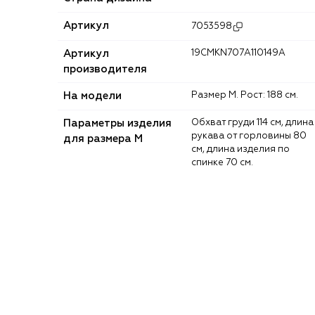
Артикул
7053598
Артикул
19CMKN707A110149A
производителя
На модели
Размер M. Рост: 188 см.
Параметры изделия
Обхват груди 114 см, длина
рукава от горловины 80
для размера M
см, длина изделия по
спинке 70 см.