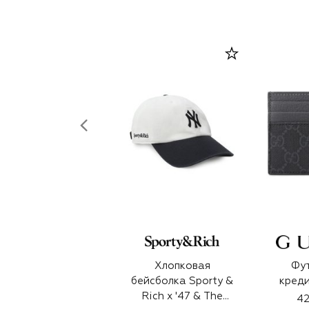
Хлопковая
Фут
бейсболка Sporty &
креди
Rich x '47 & The
42