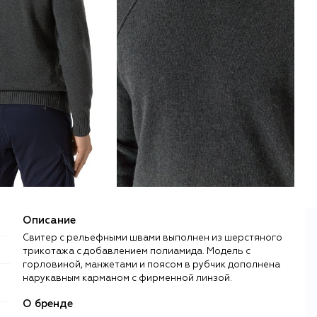
Описание
Свитер с рельефными швами выполнен из шерстяного
трикотажа с добавлением полиамида. Модель с
горловиной, манжетами и поясом в рубчик дополнена
нарукавным карманом с фирменной линзой.
О бренде