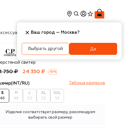
Ваш город —
Москва
?
ксессуары
Косметика
Интерьер
Новости
Выбрать другой
Да
P. Company
ерстяной свитер
4 750 ₽
24 350 ₽
-
30
%
азмер
(INT/RU)
Таблица размеров
S
M
L
XL
XXL
46
48
50
52
54
Изделие соответствует размеру, рекомендуем
выбирать свой размер