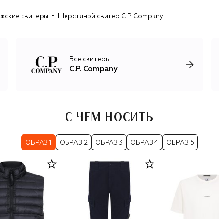
непродуваемые куртки. Кроме них в ассортименте
жские свитеры
Шерстяной свитер C.P. Company
можно найти худи, свитшоты, свитеры, головные уборы,
брюки, сумки и другие аксессуары.
Все свитеры
C.P. Company
С ЧЕМ НОСИТЬ
ОБРАЗ 1
ОБРАЗ 2
ОБРАЗ 3
ОБРАЗ 4
ОБРАЗ 5