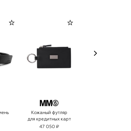
ELECTIMUSS LONDON
мень
Кожаный футляр
Парфюмерный
для кредитных карт
набор с
атомайзером Nero
47 050 ₽