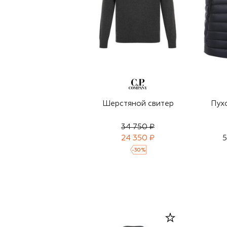
Шерстяной свитер
Пух
34 750 ₽
24 350 ₽
5
-
30
%