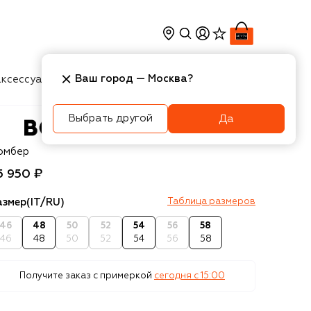
Ваш город —
Москва
?
ксессуары
Косметика
Интерьер
Новости
Выбрать другой
Да
OSS
омбер
5 950 ₽
азмер
(IT/RU)
Таблица размеров
46
48
50
52
54
56
58
46
48
50
52
54
56
58
Получите заказ с примеркой
сегодня c 15:00