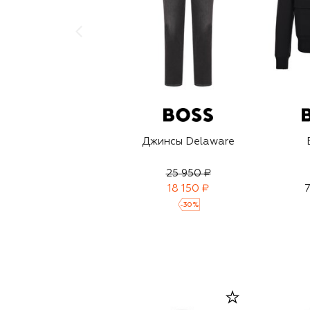
Джинсы Delaware
25 950 ₽
18 150 ₽
7
-
30
%