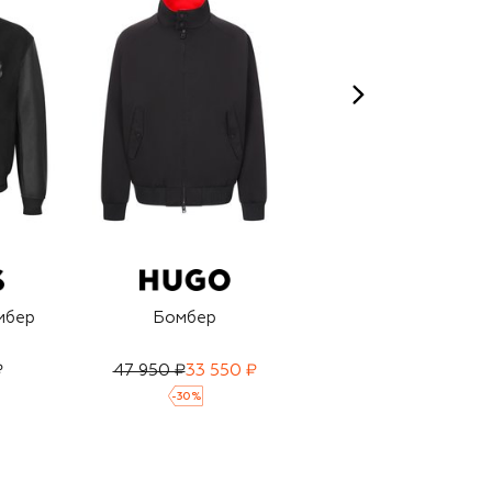
мбер
Бомбер
Кожаный бомбер
₽
47 950 ₽
33 550 ₽
105 000 ₽
-
30
%