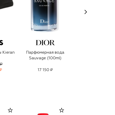
 Kieran
Парфюмерная вода
Солнцезащитные
Sauvage (100ml)
очки
 ₽
BEST-SELLER
₽
17 150 ₽
16 100 ₽