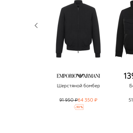
Шерстяной бомбер
Б
91 950 ₽
64 350 ₽
5
-
30
%