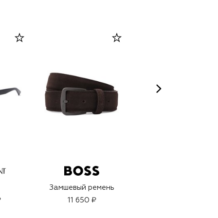
WIDIAN
Замшевый ремень
Парфюмерный
экстракт Black I
₽
11 650 ₽
(50ml)