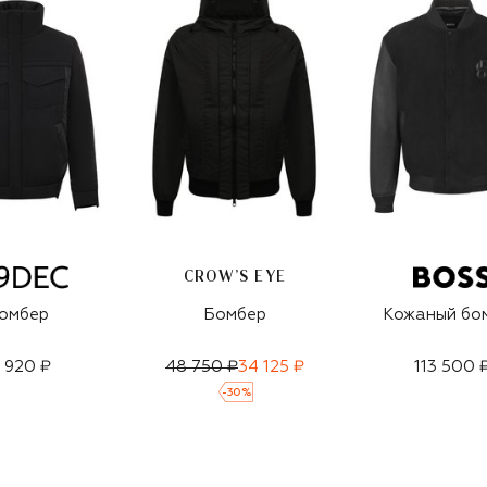
CROW’S EYE
омбер
Бомбер
Кожаный бо
1 920 ₽
48 750 ₽
34 125 ₽
113 500 
-
30
%