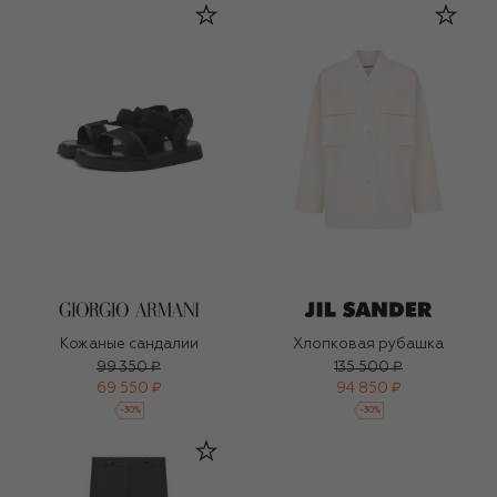
Кожаные сандалии
Хлопковая рубашка
99 350 ₽
135 500 ₽
69 550 ₽
94 850 ₽
-
30
%
-
30
%