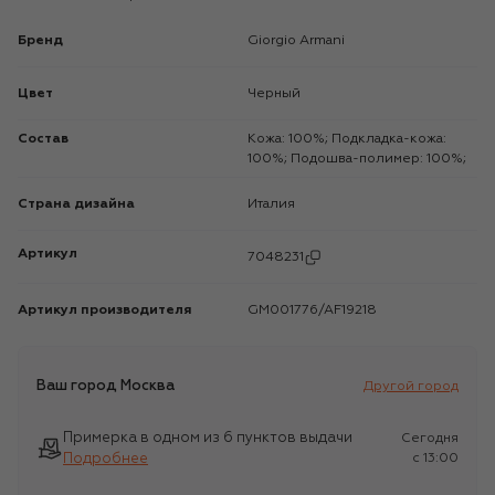
Бренд
Giorgio Armani
Цвет
Черный
Состав
Кожа: 100%; Подкладка-кожа:
100%; Подошва-полимер: 100%;
Страна дизайна
Италия
Артикул
7048231
Артикул производителя
GM001776/AF19218
Ваш город
Москва
Другой город
Примерка в одном из 6 пунктов выдачи
Сегодня
Подробнее
c 13:00