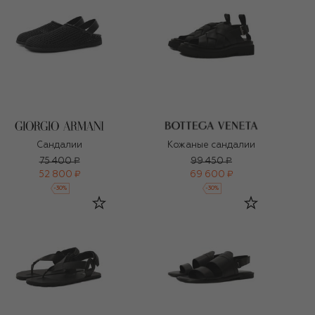
Сандалии
Кожаные сандалии
75 400 ₽
99 450 ₽
52 800 ₽
69 600 ₽
-
30
%
-
30
%