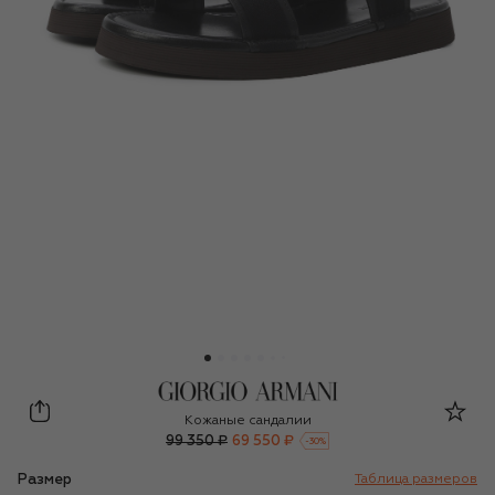
Giorgio Armani
Кожаные сандалии
99 350 ₽
69 550 ₽
-
30
%
Размер
Таблица размеров