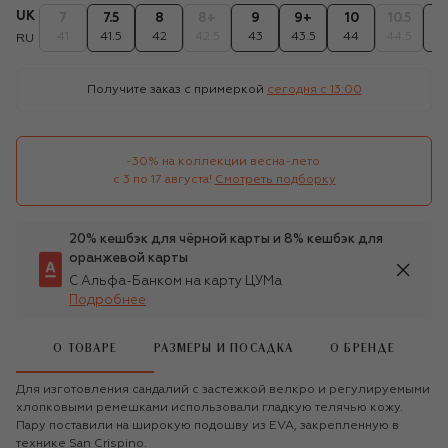
UK
7
7.5
8
8+
9
9+
10
10.5
1
41
41.5
42
42.5
43
43.5
44
44.5
4
RU
Получите заказ с примеркой
сегодня c 13:00
-30% на коллекции весна-лето 

с 3 по 17 августа!
Смотреть подборку
20% кешбэк для чёрной карты и 8% кешбэк для
оранжевой карты
С Альфа-Банком на карту ЦУМа
Подробнее
О ТОВАРЕ
РАЗМЕРЫ И ПОСАДКА
О БРЕНДЕ
Для изготовления сандалий с застежкой велкро и регулируемыми
хлопковыми ремешками использовали гладкую телячью кожу.
Пару поставили на широкую подошву из EVA, закрепленную в
технике San Crispino.