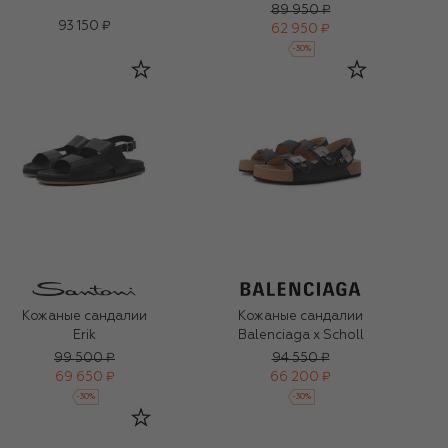
89 950 ₽
93 150 ₽
62 950 ₽
-
30
%
Кожаные сандалии
Кожаные сандалии
Erik
Balenciaga x Scholl
99 500 ₽
94 550 ₽
69 650 ₽
66 200 ₽
-
30
%
-
30
%