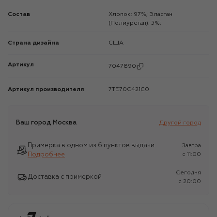
Состав
Хлопок: 97%; Эластан
(Полиуретан): 3%;
Страна дизайна
США
Артикул
7047890
Артикул производителя
7TE70C421C0
Ваш город
Москва
Другой город
Примерка в одном из 6 пунктов выдачи
Завтра
Подробнее
c 11:00
Сегодня
Доставка с примеркой
c 20:00