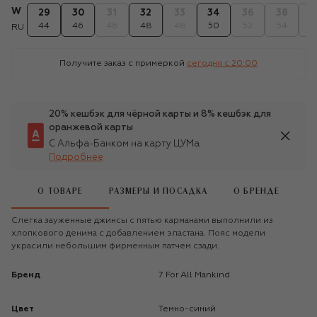
W
29
30
31
32
33
34
36
38
4
44
46
46
48
48
50
52
54
5
RU
Получите заказ с примеркой
сегодня c 20:00
20% кешбэк для чёрной карты и 8% кешбэк для
оранжевой карты
С Альфа-Банком на карту ЦУМа
Подробнее
О ТОВАРЕ
РАЗМЕРЫ И ПОСАДКА
О БРЕНДЕ
Слегка зауженные джинсы с пятью карманами выполнили из
хлопкового денима с добавлением эластана. Пояс модели
украсили небольшим фирменным патчем сзади.
Бренд
7 For All Mankind
Цвет
Темно-синий