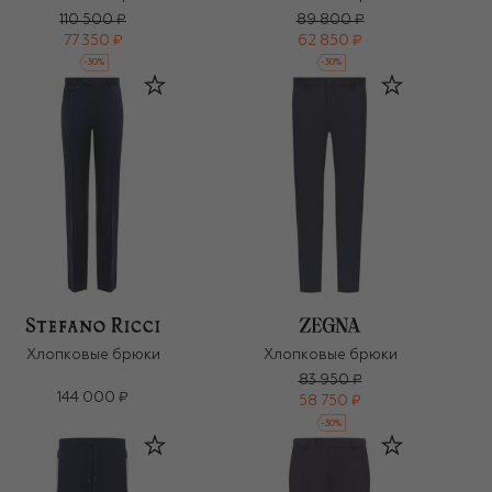
110 500 ₽
89 800 ₽
77 350 ₽
62 850 ₽
-
30
%
-
30
%
Хлопковые брюки
Хлопковые брюки
83 950 ₽
144 000 ₽
58 750 ₽
-
30
%