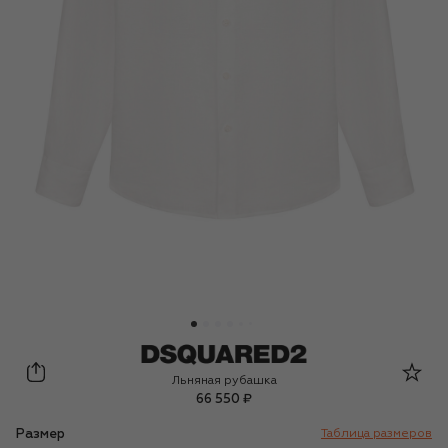
Dsquared2
Льняная рубашка
66 550 ₽
Размер
Таблица размеров