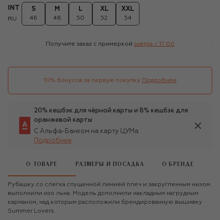
INT
S
M
L
XL
XXL
46
48
50
52
54
RU
Получите заказ с примеркой
завтра c 17:00
10% бонусов за первую покупку
Подробнее
20% кешбэк для чёрной карты и 8% кешбэк для
оранжевой карты
С Альфа-Банком на карту ЦУМа
Подробнее
О ТОВАРЕ
РАЗМЕРЫ И ПОСАДКА
О БРЕНДЕ
Рубашку со слегка спущенной линией плеч и закругленным низом
выполнили изо льна. Модель дополнили накладным нагрудным
карманом, над которым расположили брендированную вышивку
Summer Lovers.