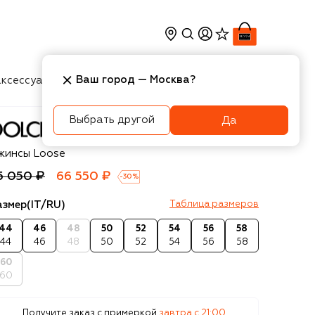
Ваш город —
Москва
?
ксессуары
Косметика
Интерьер
Новости
Выбрать другой
Да
olce & Gabbana
жинсы Loose
5 050 ₽
66 550 ₽
-
30
%
азмер
(IT/RU)
Таблица размеров
44
46
48
50
52
54
56
58
44
46
48
50
52
54
56
58
60
60
Получите заказ с примеркой
завтра c 21:00