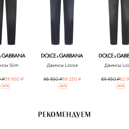
нсы Slim
Джинсы Loose
Джинсы Lo
0 ₽
59 950 ₽
98 950 ₽
69 250 ₽
89 950 ₽
62 
-
30
%
-
30
%
-
30
%
РЕКОМЕНДУЕМ