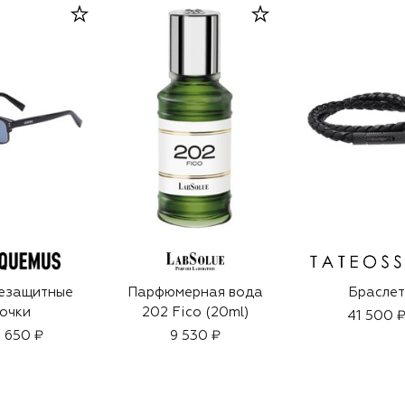
езащитные
Парфюмерная вода
Браслет
очки
202 Fico (20ml)
41 500 
1 650 ₽
9 530 ₽