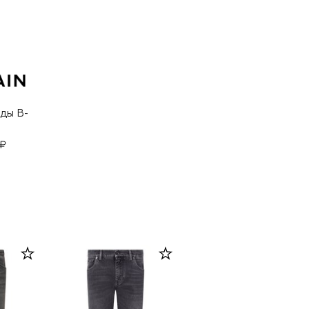
ды B-
 ₽