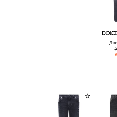
Джи
9
6