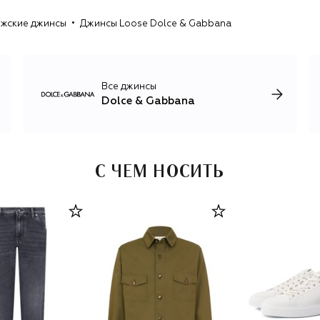
год Dolce & Gabbana представляют коллекцию от-кутюр
жские джинсы
Джинсы Loose Dolce & Gabbana
и линию высокого ювелирного искусства Alta Moda.
Все джинсы
Dolce & Gabbana
С ЧЕМ НОСИТЬ