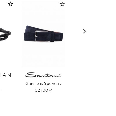
Замшевый ремень
Духи Cannabis Blue
(100ml)
₽
52 100 ₽
36 000 ₽