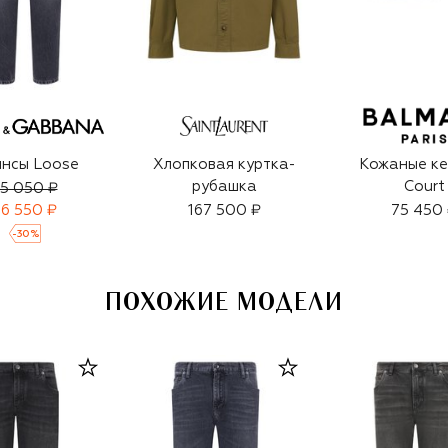
нсы Loose
Хлопковая куртка-
Кожаные ке
рубашка
Court
5 050 ₽
6 550 ₽
167 500 ₽
75 450
-
30
%
ПОХОЖИЕ МОДЕЛИ