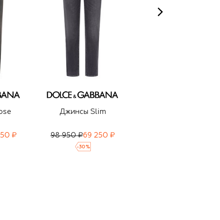
ose
Джинсы Slim
Джинсы Loose
950 ₽
98 950 ₽
69 250 ₽
98 950 ₽
-
30
%