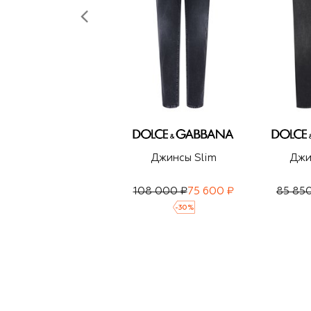
Джинсы Slim
Джи
108 000 ₽
75 600 ₽
85 85
-
30
%