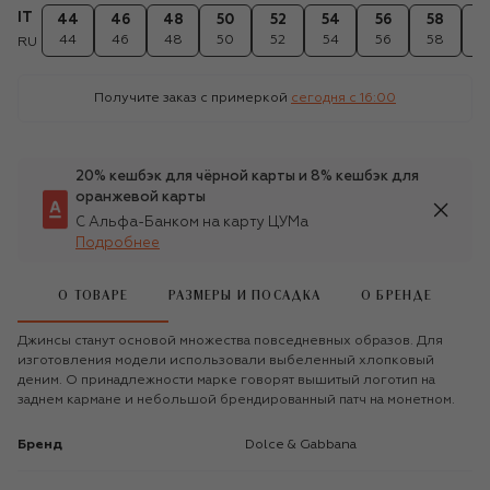
IT
44
46
48
50
52
54
56
58
6
44
46
48
50
52
54
56
58
6
RU
Получите заказ с примеркой
сегодня c 16:00
20% кешбэк для чёрной карты и 8% кешбэк для
оранжевой карты
С Альфа-Банком на карту ЦУМа
Подробнее
О ТОВАРЕ
РАЗМЕРЫ И ПОСАДКА
О БРЕНДЕ
Джинсы станут основой множества повседневных образов. Для
изготовления модели использовали выбеленный хлопковый
деним. О принадлежности марке говорят вышитый логотип на
заднем кармане и небольшой брендированный патч на монетном.
Бренд
Dolce & Gabbana