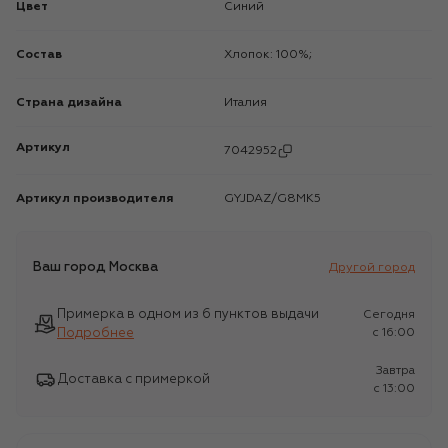
Цвет
Синий
Состав
Хлопок: 100%;
Страна дизайна
Италия
Артикул
7042952
Артикул производителя
GYJDAZ/G8MK5
Ваш город
Москва
Другой город
Примерка в одном из 6 пунктов выдачи
Сегодня
Подробнее
c 16:00
Завтра
Доставка с примеркой
c 13:00