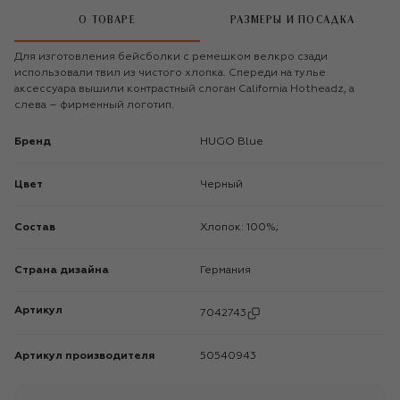
О ТОВАРЕ
РАЗМЕРЫ И ПОСАДКА
Для изготовления бейсболки с ремешком велкро сзади
использовали твил из чистого хлопка. Спереди на тулье
аксессуара вышили контрастный слоган California Hotheadz, а
слева – фирменный логотип.
Бренд
HUGO Blue
Цвет
Черный
Состав
Хлопок: 100%;
Страна дизайна
Германия
Артикул
7042743
Артикул производителя
50540943