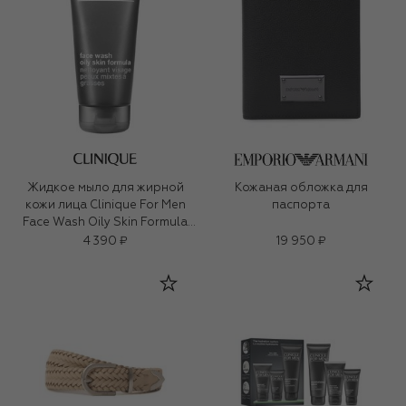
Жидкое мыло для жирной
Кожаная обложка для
кожи лица Clinique For Men
паспорта
Face Wash Oily Skin Formula
(200ml)
4 390 ₽
19 950 ₽