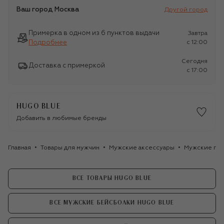
Ваш город
Москва
Другой город
Примерка в одном из 6 пунктов выдачи
Завтра
Подробнее
c 12:00
Сегодня
Доставка с примеркой
c 17:00
HUGO BLUE
Добавить в любимые бренды
Главная
Товары для мужчин
Мужские аксессуары
Мужские го
ВСЕ ТОВАРЫ HUGO BLUE
ВСЕ МУЖСКИЕ БЕЙСБОЛКИ HUGO BLUE