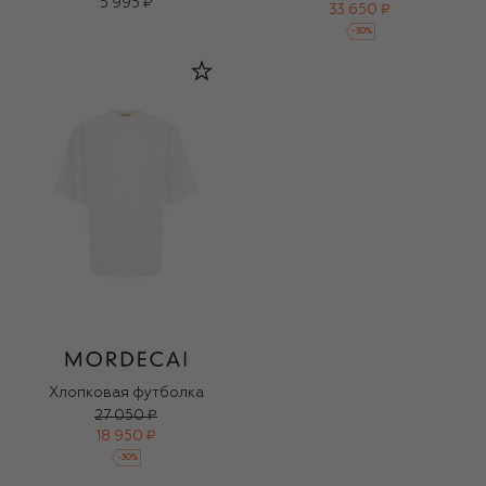
5 995 ₽
33 650 ₽
-
30
%
Хлопковая футболка
27 050 ₽
18 950 ₽
-
30
%